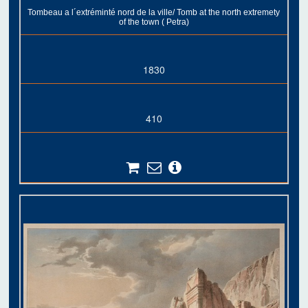
Tombeau a l´extréminté nord de la ville/ Tomb at the north extremety
of the town ( Petra)
1830
410