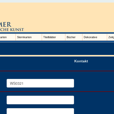
arten
Sternkarten
Titelblätter
Bücher
Dekorative
Zeit
Kontakt