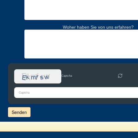
Woher haben Sie von uns erfahren?
Captcha
Bitte
gib
die
im
CAPTCHA
angezeigten
Zeichen
ein,
um