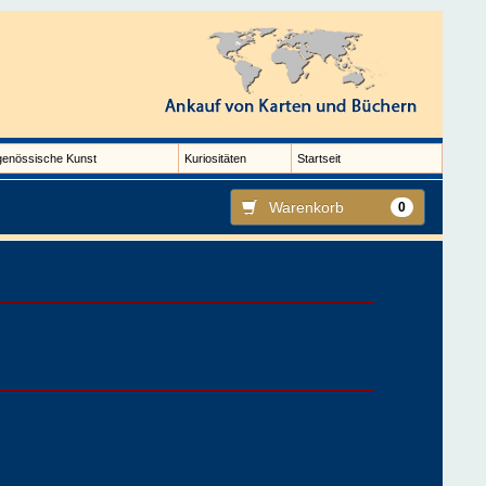
genössische Kunst
Kuriositäten
Startseit
Warenkorb
0