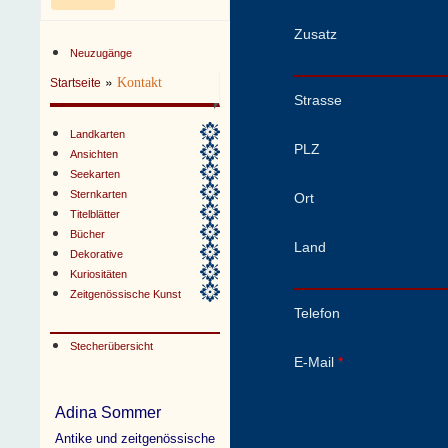
Zusatz
Neuzugänge
»
Kontakt
Startseite
Strasse
Landkarten
PLZ
Ansichten
Seekarten
Sternkarten
Ort
Titelblätter
Bücher
Land
Dekorative
Kuriositäten
Zeitgenössische Kunst
Telefon
Stecherübersicht
E-Mail
*
Adina Sommer
Antike und zeitgenössische