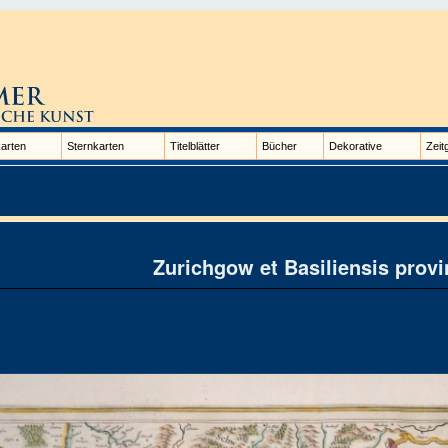
arten
Sternkarten
Titelblätter
Bücher
Dekorative
Zeit
Zurichgow et Basiliensis provi