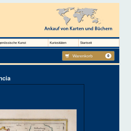
genössische Kunst
Kuriositäten
Startseit
Warenkorb
0
ncia