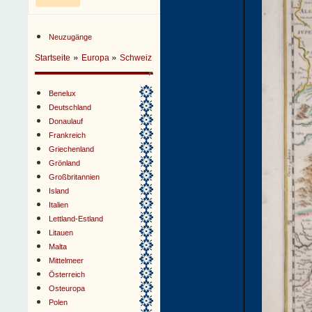
Neuzugänge
»
»
Startseite
Europa
Schweiz
Benelux
Deutschland
Donaulauf
Frankreich
Griechenland
Grönland
Großbritannien
Island
Italien
Lettland-Estland
Litauen
Malta
Mittelmeer
Österreich
Osteuropa
Polen