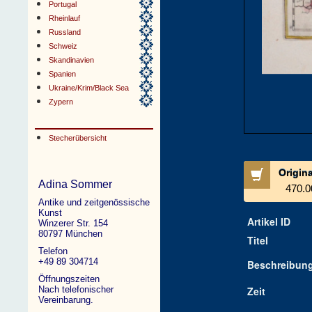
Portugal
Rheinlauf
Russland
Schweiz
Skandinavien
Spanien
Ukraine/Krim/Black Sea
Zypern
Stecherübersicht
Origin
Adina Sommer
470.0
Antike und zeitgenössische
Kunst
Artikel ID
Winzerer Str. 154
80797 München
Titel
Telefon
+49 89 304714
Beschreibun
Öffnungszeiten
Nach telefonischer
Zeit
Vereinbarung.