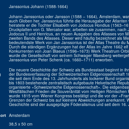
Janssonius Johann (1588-1664)
Johann Janssonius oder Jansson (1588 – 1664), Amsterdam, war e
auch Globen her. Janssonius führte die Herausgabe der Atlanten 
heiratete er die Tochter Elisabeth von Jodocus Hondius (1563–1
Druckplatten von G. Mercator war, arbeiten sie zusammen, nach
Jodocus II und Henricus, an neuen Ausgaben des Atlasses von Me
zweiten Bands des Atlasses. Dieser wird häufig bezeichnet als M
bedeutendste Werk von Jan Janssonius ist der Atlas Theatre du Mo
Durch die ständigen Ergänzungen hat der Atlas im Jahre 1662 elf
Konkurrenten von Joan Blaeus (1596–1673) Werk Theatrum Orbi
wurde die Gesellschaft von seinem Schwager Waesberg weitergef
Janssonius von Peter Schenk (ca. 1660–1711) erworben.
Die neuere Geschichte der Schweiz als Bundesstaat beginnt in i
g
der Bundesverfassung der Schweizerischen Eidgenossenschaft 1
die seit dem Ende des 13. Jahrhunderts als lockerer Bund organis
bis 1803 bestehende zentralistisch aufgebaute Helvetische Repu
organisierte «Schweizerische Eidgenossenschaft». Die eidgenö
Westfälischen Frieden die Souveränität vom Heiligen Römischen 
wurde 1815 vom Wiener Kongress bestätigt und die vor der «Fran
Grenzen der Schweiz bis auf kleinere Abweichungen anerkannt. Wi
Geschichte sind der ausgeprägte Föderalismus und seit dem 16. Ja
ort
Amsterdam
38,5 x 50 cm