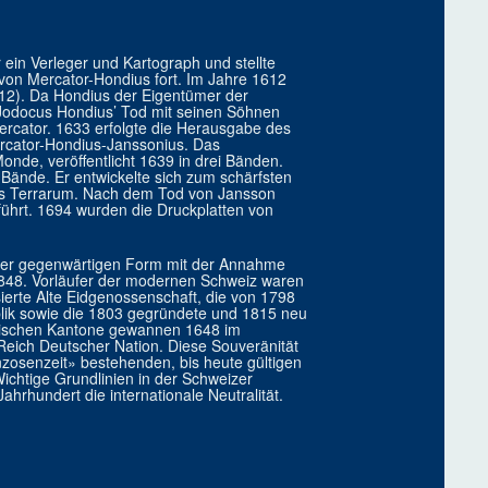
in Verleger und Kartograph und stellte
von Mercator-Hondius fort. Im Jahre 1612
612). Da Hondius der Eigentümer der
 Jodocus Hondius’ Tod mit seinen Söhnen
rcator. 1633 erfolgte die Herausgabe des
ercator-Hondius-Janssonius. Das
nde, veröffentlicht 1639 in drei Bänden.
 Bände. Er entwickelte sich zum schärfsten
s Terrarum. Nach dem Tod von Jansson
ührt. 1694 wurden die Druckplatten von
hrer gegenwärtigen Form mit der Annahme
848. Vorläufer der modernen Schweiz waren
ierte Alte Eidgenossenschaft, die von 1798
blik sowie die 1803 gegründete und 1815 neu
ssischen Kantone gewannen 1648 im
Reich Deutscher Nation. Diese Souveränität
zosenzeit» bestehenden, bis heute gültigen
chtige Grundlinien in der Schweizer
hrhundert die internationale Neutralität.