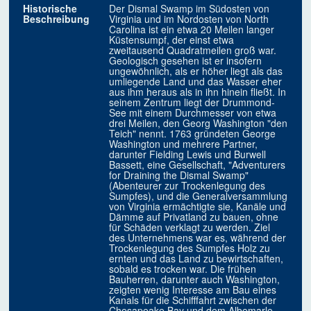
Historische
Der Dismal Swamp im Südosten von
Beschreibung
Virginia und im Nordosten von North
Carolina ist ein etwa 20 Meilen langer
Küstensumpf, der einst etwa
zweitausend Quadratmeilen groß war.
Geologisch gesehen ist er insofern
ungewöhnlich, als er höher liegt als das
umliegende Land und das Wasser eher
aus ihm heraus als in ihn hinein fließt. In
seinem Zentrum liegt der Drummond-
See mit einem Durchmesser von etwa
drei Meilen, den Georg Washington "den
Teich" nennt. 1763 gründeten George
Washington und mehrere Partner,
darunter Fielding Lewis und Burwell
Bassett, eine Gesellschaft, "Adventurers
for Draining the Dismal Swamp"
(Abenteurer zur Trockenlegung des
Sumpfes), und die Generalversammlung
von Virginia ermächtigte sie, Kanäle und
Dämme auf Privatland zu bauen, ohne
für Schäden verklagt zu werden. Ziel
des Unternehmens war es, während der
Trockenlegung des Sumpfes Holz zu
ernten und das Land zu bewirtschaften,
sobald es trocken war. Die frühen
Bauherren, darunter auch Washington,
zeigten wenig Interesse am Bau eines
Kanals für die Schifffahrt zwischen der
Chesapeake Bay und dem Albemarle