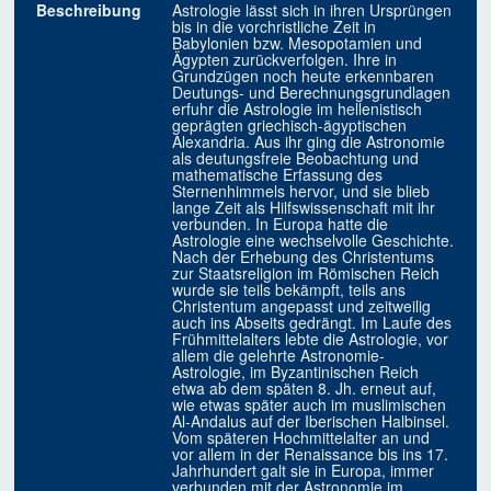
Beschreibung
Astrologie lässt sich in ihren Ursprüngen
bis in die vorchristliche Zeit in
Babylonien bzw. Mesopotamien und
Ägypten zurückverfolgen. Ihre in
Grundzügen noch heute erkennbaren
Deutungs- und Berechnungsgrundlagen
erfuhr die Astrologie im hellenistisch
geprägten griechisch-ägyptischen
Alexandria. Aus ihr ging die Astronomie
als deutungsfreie Beobachtung und
mathematische Erfassung des
Sternenhimmels hervor, und sie blieb
lange Zeit als Hilfswissenschaft mit ihr
verbunden. In Europa hatte die
Astrologie eine wechselvolle Geschichte.
Nach der Erhebung des Christentums
zur Staatsreligion im Römischen Reich
wurde sie teils bekämpft, teils ans
Christentum angepasst und zeitweilig
auch ins Abseits gedrängt. Im Laufe des
Frühmittelalters lebte die Astrologie, vor
allem die gelehrte Astronomie-
Astrologie, im Byzantinischen Reich
etwa ab dem späten 8. Jh. erneut auf,
wie etwas später auch im muslimischen
Al-Andalus auf der Iberischen Halbinsel.
Vom späteren Hochmittelalter an und
vor allem in der Renaissance bis ins 17.
Jahrhundert galt sie in Europa, immer
verbunden mit der Astronomie im