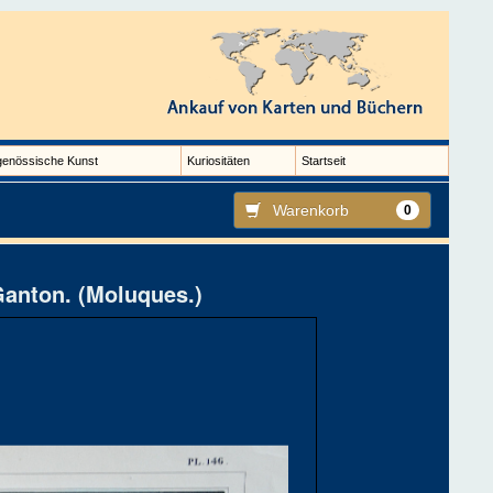
genössische Kunst
Kuriositäten
Startseit
Warenkorb
0
Ganton. (Moluques.)