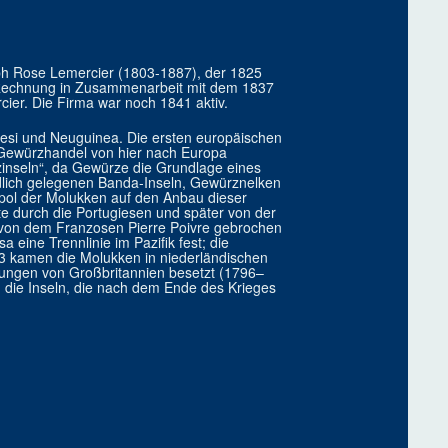
eph Rose Lemercier (1803-1887), der 1825
 Rechnung in Zusammenarbeit mit dem 1837
er. Die Firma war noch 1841 aktiv.
esi und Neuguinea. Die ersten europäischen
 Gewürzhandel von hier nach Europa
zinseln“, da Gewürze die Grundlage eines
dlich gelegenen Banda-Inseln, Gewürznelken
opol der Molukken auf den Anbau dieser
 durch die Portugiesen und später von der
 von dem Franzosen Pierre Poivre gebrochen
eine Trennlinie im Pazifik fest; die
63 kamen die Molukken in niederländischen
zungen von Großbritannien besetzt (1796–
die Inseln, die nach dem Ende des Krieges