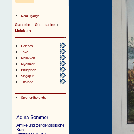
Neuzugänge
»
»
Startseite
Südostasien
Molukken
Celebes
Java
Molukken
Myanmar
Philippinen
Singapur
Thailand
Stecherübersicht
Adina Sommer
Antike und zeitgenössische
Kunst