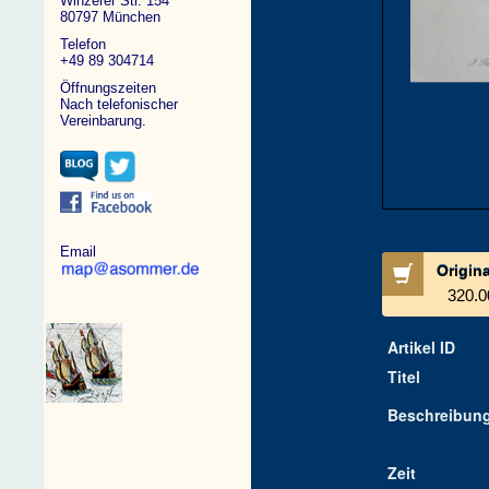
Winzerer Str. 154
80797 München
Telefon
+49 89 304714
Öffnungszeiten
Nach telefonischer
Vereinbarung.
Email
Origin
320.0
Artikel ID
Titel
Beschreibun
Zeit