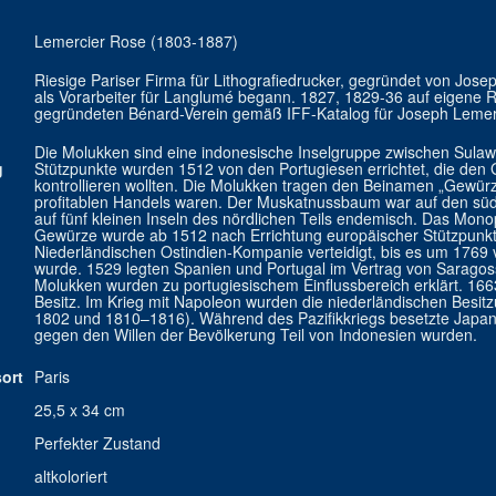
Lemercier Rose (1803-1887)
Riesige Pariser Firma für Lithografiedrucker, gegründet von Jos
als Vorarbeiter für Langlumé begann. 1827, 1829-36 auf eigene
gegründeten Bénard-Verein gemäß IFF-Katalog für Joseph Lemerci
Die Molukken sind eine indonesische Inselgruppe zwischen Sulaw
g
Stützpunkte wurden 1512 von den Portugiesen errichtet, die den
kontrollieren wollten. Die Molukken tragen den Beinamen „Gewür
profitablen Handels waren. Der Muskatnussbaum war auf den sü
auf fünf kleinen Inseln des nördlichen Teils endemisch. Das Mon
Gewürze wurde ab 1512 nach Errichtung europäischer Stützpunkte
Niederländischen Ostindien-Kompanie verteidigt, bis es um 1769
wurde. 1529 legten Spanien und Portugal im Vertrag von Saragossa 
Molukken wurden zu portugiesischem Einflussbereich erklärt. 16
Besitz. Im Krieg mit Napoleon wurden die niederländischen Besit
1802 und 1810–1816). Während des Pazifikkriegs besetzte Japan 
gegen den Willen der Bevölkerung Teil von Indonesien wurden.
ort
Paris
25,5 x 34 cm
Perfekter Zustand
altkoloriert