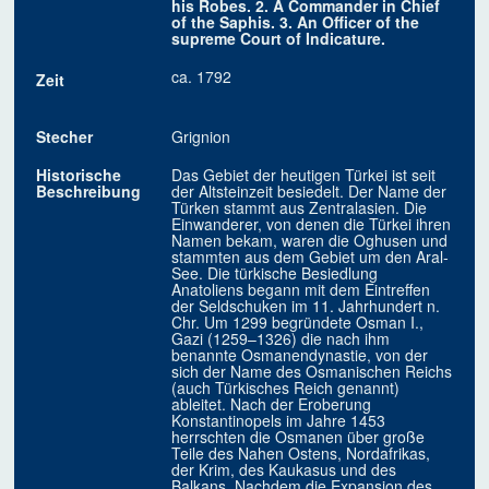
his Robes. 2. A Commander in Chief
of the Saphis. 3. An Officer of the
supreme Court of Indicature.
ca. 1792
Zeit
Stecher
Grignion
Historische
Das Gebiet der heutigen Türkei ist seit
Beschreibung
der Altsteinzeit besiedelt. Der Name der
Türken stammt aus Zentralasien. Die
Einwanderer, von denen die Türkei ihren
Namen bekam, waren die Oghusen und
stammten aus dem Gebiet um den Aral-
See. Die türkische Besiedlung
Anatoliens begann mit dem Eintreffen
der Seldschuken im 11. Jahrhundert n.
Chr. Um 1299 begründete Osman I.,
Gazi (1259–1326) die nach ihm
benannte Osmanendynastie, von der
sich der Name des Osmanischen Reichs
(auch Türkisches Reich genannt)
ableitet. Nach der Eroberung
Konstantinopels im Jahre 1453
herrschten die Osmanen über große
Teile des Nahen Ostens, Nordafrikas,
der Krim, des Kaukasus und des
Balkans. Nachdem die Expansion des