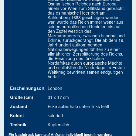
Osmanischen Reiches nach Europa
hinein vor Wien zum Stillstand gebracht,
das osmanische Heer dort am
Kahlenberg 1683 geschlagen worden
war, wurde das Reich immer weiter aus
seinen europäischen Gebieten bis auf
den Zipfel westlich des
Marmarameeres, zwischen Istanbul und
Edirne, zurückgedrängt. Die ab dem 19.
Jahrhundert aufkommenden
Nationalbewegungen führten zu einer
allmählichen Zersplitterung des Reichs,
die Besetzung des türkischen
Nordafrikas durch europäische Mächte
und schließlich die Niederlage im Ersten
Weltkrieg bewirkten seinen endgültigen
Verfall.
Erscheinungsort
London
Größe (cm)
31 x 17 cm
Zustand
Ecke außerhalb unten links fehlt
Kolorit
koloriert
Technik
Kupferstich
Ein Nachdruck kann auf Anfrage individuell bestellt werden.: