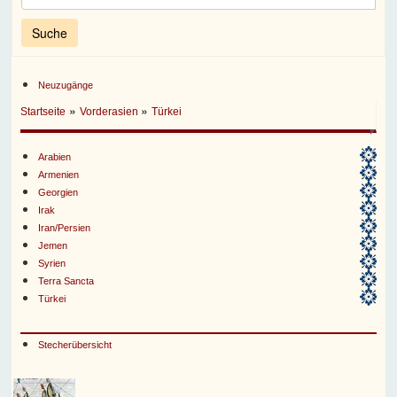
Neuzugänge
»
»
Startseite
Vorderasien
Türkei
Arabien
Armenien
Georgien
Irak
Iran/Persien
Jemen
Syrien
Terra Sancta
Türkei
Stecherübersicht