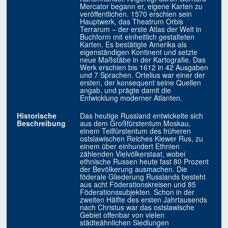
Mercator begann er, eigene Karten zu
veröffentlichen. 1570 erschien sein
Hauptwerk, das Theatrum Orbis
Terrarum – der erste Atlas der Welt in
Buchform mit einheitlich gestalteten
Karten. Es bestätigte Amerika als
eigenständigen Kontinent und setzte
neue Maßstäbe in der Kartografie. Das
Werk erschien bis 1612 in 42 Ausgaben
und 7 Sprachen. Ortelius war einer der
ersten, der konsequent seine Quellen
angab, und prägte damit die
Entwicklung moderner Atlanten.
Historische
Das heutige Russland entwickelte sich
Beschreibung
aus dem Großfürstentum Moskau,
einem Teilfürstentum des früheren
ostslawischen Reiches Kiewer Rus, zu
einem über einhundert Ethnien
zählenden Vielvölkerstaat, wobei
ethnische Russen heute fast 80 Prozent
der Bevölkerung ausmachen. Die
föderale Gliederung Russlands besteht
aus acht Föderationskreisen und 85
Föderationssubjekten. Schon in der
zweiten Hälfte des ersten Jahrtausends
nach Christus war das ostslawische
Gebiet offenbar von vielen
städteähnlichen Siedlungen