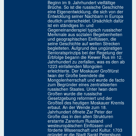
Beginn im 9. Jahrhundert vielfältige
Brüche. So ist die russische Geschichte
eine Eigenentwicklung, die sich von der
Entwicklung seiner Nachbarn in Europa
deutlich unterscheidet. Ursächlich dafür
ist ein ständiges In- und
Gegeneinanderspiel typisch russischer
Merkmale aus sozialen Begebenheiten
und geographischen Einflüssen, die
seine Geschichte auf weiten Strecken
begleiteten. Aufgrund des ungünstigen
Senioratsprinzips bei der Regelung der
Erbfolge begann die Kiewer Rus im 12.
Jahrhundert zu zerfallen, was es den ab
1223 einfallenden Mongolen
erleichterte. Der Moskauer Großfürst
Iwan der Große beendete die
Mongolenherrschaft und wurde de facto
zum Begründer eines zentralisierten
russischen Staates. Unter Iwan dem
Großen wurde die russische
Gesetzgebung reformiert und der
Großteil des heutigen Moskauer Kremls
erbaut. An der Wende zum 18.
Jahrhundert öffnete Zar Peter der
Große das in den alten Strukturen
erstarrte Zarentum Russland
westeuropäischen Einflüssen und
förderte Wissenschaft und Kultur. 1703
gründet er die Stadt Sankt Petersburg.