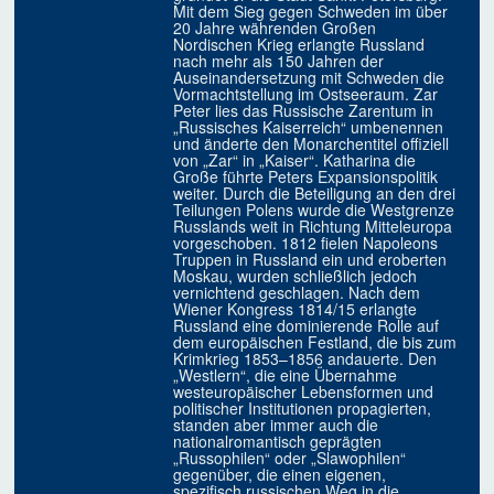
Mit dem Sieg gegen Schweden im über
20 Jahre währenden Großen
Nordischen Krieg erlangte Russland
nach mehr als 150 Jahren der
Auseinandersetzung mit Schweden die
Vormachtstellung im Ostseeraum. Zar
Peter lies das Russische Zarentum in
„Russisches Kaiserreich“ umbenennen
und änderte den Monarchentitel offiziell
von „Zar“ in „Kaiser“. Katharina die
Große führte Peters Expansionspolitik
weiter. Durch die Beteiligung an den drei
Teilungen Polens wurde die Westgrenze
Russlands weit in Richtung Mitteleuropa
vorgeschoben. 1812 fielen Napoleons
Truppen in Russland ein und eroberten
Moskau, wurden schließlich jedoch
vernichtend geschlagen. Nach dem
Wiener Kongress 1814/15 erlangte
Russland eine dominierende Rolle auf
dem europäischen Festland, die bis zum
Krimkrieg 1853–1856 andauerte. Den
„Westlern“, die eine Übernahme
westeuropäischer Lebensformen und
politischer Institutionen propagierten,
standen aber immer auch die
nationalromantisch geprägten
„Russophilen“ oder „Slawophilen“
gegenüber, die einen eigenen,
spezifisch russischen Weg in die