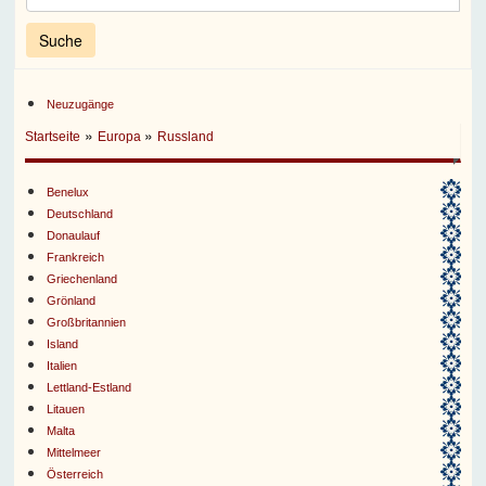
Neuzugänge
»
»
Startseite
Europa
Russland
Benelux
Deutschland
Donaulauf
Frankreich
Griechenland
Grönland
Großbritannien
Island
Italien
Lettland-Estland
Litauen
Malta
Mittelmeer
Österreich