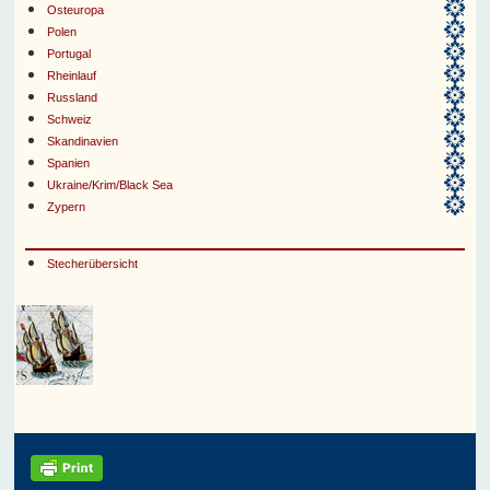
Osteuropa
Polen
Portugal
Rheinlauf
Russland
Schweiz
Skandinavien
Spanien
Ukraine/Krim/Black Sea
Zypern
Stecherübersicht