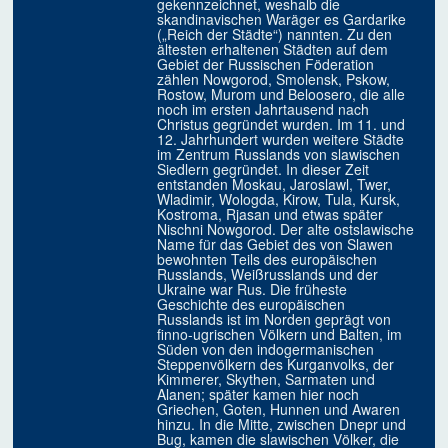
gekennzeichnet, weshalb die
skandinavischen Waräger es Gardarike
(„Reich der Städte“) nannten. Zu den
ältesten erhaltenen Städten auf dem
Gebiet der Russischen Föderation
zählen Nowgorod, Smolensk, Pskow,
Rostow, Murom und Beloosero, die alle
noch im ersten Jahrtausend nach
Christus gegründet wurden. Im 11. und
12. Jahrhundert wurden weitere Städte
im Zentrum Russlands von slawischen
Siedlern gegründet. In dieser Zeit
entstanden Moskau, Jaroslawl, Twer,
Wladimir, Wologda, Kirow, Tula, Kursk,
Kostroma, Rjasan und etwas später
Nischni Nowgorod. Der alte ostslawische
Name für das Gebiet des von Slawen
bewohnten Teils des europäischen
Russlands, Weißrusslands und der
Ukraine war Rus. Die früheste
Geschichte des europäischen
Russlands ist im Norden geprägt von
finno-ugrischen Völkern und Balten, im
Süden von den indogermanischen
Steppenvölkern des Kurganvolks, der
Kimmerer, Skythen, Sarmaten und
Alanen; später kamen hier noch
Griechen, Goten, Hunnen und Awaren
hinzu. In die Mitte, zwischen Dnepr und
Bug, kamen die slawischen Völker, die