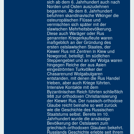
sich ab dem 6. Jahrhundert auch nach
Norden und Osten auszudehnen
begannen. Ab dem 8. Jahrhundert
befuhren skandinavische Wikinger die
osteuropäischen Flüsse und
vermischten sich später mit der
slawischen Mehrheitsbevölkerung.
Diese auch Waräger oder Rus
genannten Kriegerkaufleute waren
maßgeblich an der Gründung des
ersten ostslawischen Staates, der
Kiewer Rus mit Zentren in Kiew und
Nowgorod, beteiligt. Im südlichen
Steppengebiet und an der Wolga waren
hingegen Reiche der aus Asien
eingeströmten Turkvölker der
Chasarenund Wolgabulgaren
entstanden, mit denen die Rus Handel
trieben, aber auch Kriege führten.
Intensive Kontakte mit dem
Byzantinischen Reich führten schließlich
988 zur orthodoxen Christianisierung
der Kiewer Rus. Der russisch-orthodoxe
Glaube reicht beinahe so weit zurück
wie die Geschichte des Russischen
Staatstums selbst. Bereits im 10.
Jahrhundert wurde die ansässige
Bevölkerung der Ostslawen zum
griechisch-orthodoxen Glauben bekehrt.
Russlands Geschichte erlebte seit ihrem