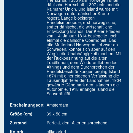
Herrschaft. 1380 kam Norwegen unter
dänische Herrschaft; 1397 entstand die
Kalmarer Union, und Island wurde mit
Norwegen unter dänischer Krone
regiert. Lange blockierten
Handelsmonopole, erst norwegische,
später dänische, die wirtschaftliche
Entwicklung Islands. Der Kieler Frieden
vom 14. Januar 1814 besiegelte noch
einmal die dänische Oberhoheit. Das
alte Mutterland Norwegen fiel zwar an
Schweden, konnte sich aber auf den
Weg in die Unabhängigkeit machen. Mit
der Rückbesinnung auf die alten
Traditionen, dem Wiederaufleben des
Althings und dem Durchbrechen der
Handelsbeschränkungen beging Island
1874 mit einer eigenen Verfassung die
Tausendjahrfeier der Landnahme. 1904
gewährte Dänemark den Isländern die
Autonomie, 1918 erlangte Island die
Souveränität.
Erscheinungsort
Amsterdam
Größe (cm)
39 x 50 cm
Zustand
Perfekt, dem Alter entsprechend
Kolorit
altkoloriert