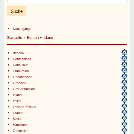
Neuzugänge
»
»
Startseite
Europa
Island
Benelux
Deutschland
Donaulauf
Frankreich
Griechenland
Grönland
Großbritannien
Island
Italien
Lettland-Estland
Litauen
Malta
Mittelmeer
Österreich