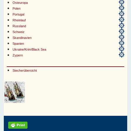
Osteuropa
Polen
Portugal
Rheinlauf
Russland
Schweiz
Skandinavien
Spanien
Ukraine/Krim/Black Sea
Zypern
Stecherübersicht