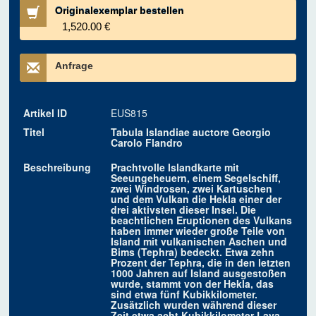
Originalexemplar bestellen
1,520.00 €
Anfrage
Artikel ID
EUS815
Titel
Tabula Islandiae auctore Georgio
Carolo Flandro
Beschreibung
Prachtvolle Islandkarte mit
Seeungeheuern, einem Segelschiff,
zwei Windrosen, zwei Kartuschen
und dem Vulkan die Hekla einer der
drei aktivsten dieser Insel. Die
beachtlichen Eruptionen des Vulkans
haben immer wieder große Teile von
Island mit vulkanischen Aschen und
Bims (Tephra) bedeckt. Etwa zehn
Prozent der Tephra, die in den letzten
1000 Jahren auf Island ausgestoßen
wurde, stammt von der Hekla, das
sind etwa fünf Kubikkilometer.
Zusätzlich wurden während dieser
Zeit etwa acht Kubikkilometer Lava