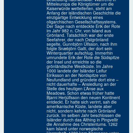
Mitteleuropa die Königtümer um die
Kaiserwürde wetteiferten, steht am
Anfang der isländischen Geschichte die
einzigartige Entwicklung eines
oligarchischen Gesellschaftssystems.
Der Sage nach entdeckte Erik der Rote
im Jahr 982 n. Chr. von Island aus
Grönland. Tatsächlich war der erste
Seefahrer, der nach Ostgrönland
segelte, Gunnbjörn Úlfsson, nach ihm
folgte Snæbjörn Galti, der dort sein
Winterquartier aufschlug. Immerhin
umrundete Erik der Rote die Südspitze
der Insel und erreichte so die
grönländische Westküste. Im Jahre
1000 landete der Isländer Leifur
Eiríksson an der Nordspitze von
Neufundland und gründete dort eine –
nicht dauerhafte – Ansiedlung an der
Stelle des heutigen L’Anse aux
Meadows. Schon etwas früher hatte
Bjarni Herjúlfsson den neuen Kontinent
entdeckt. Er hatte sich verirrt, sah die
amerikanische Küste, landete aber
nicht, sondern kehrte nach Grönland
zurück. Im selben Jahr beschlossen die
Isländer durch das Althing in Pingvellir
die Annahme des Christentums. 1262
kam Island unter norwegische