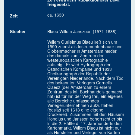
freigesetzt.
ca. 1630
Zeit
Stecher
Blaeu Willem Janszoon (1571-1638)
Willem Guillelmus Blaeu ließ sich um
1590 zuerst als Instrumentenbauer und
Globenmacher in Amsterdam nieder,
das damals zum Zentrum der
westeuropäischen Kartographie
aufsteigt. Er wird Hydrograph der
Ostindischen Kompanie und 1633
Chefkartograph der Republik der
Vereinigten Niederlande. Nach dem Tod
des bekannten Verlegers Cornelis
Claesz (der Amsterdam zu einem
Zentrum des int. Buchhandels gemacht
hat) ist für ihn der Weg frei, ein eigenes
alle Bereiche umfassendes
Verlegerunternehmen aufzuziehen
(besitzt seit 1613 eine eigene
Druckerei). Zusammen mit den Häusern
Hondius und Jansson beherrscht er bis
in die 2. Hälfte d. 17. Jahrhunderts den
Kartenmarkt. Willem Blaeu ist nicht nur
als Hersteller und Verleger von Karten