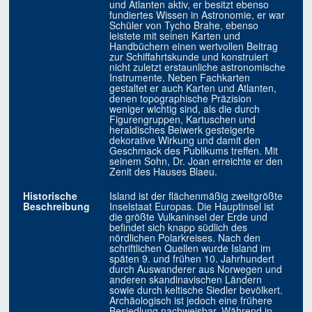
und Atlanten aktiv, er besitzt ebenso
fundiertes Wissen in Astronomie, er war
Schüler von Tycho Brahe, ebenso
leistete mit seinen Karten und
Handbüchern einen wertvollen Beitrag
zur Schiffahrtskunde und konstruiert
nicht zuletzt erstaunliche astronomische
Instrumente. Neben Fachkarten
gestaltet er auch Karten und Atlanten,
denen topographische Präzision
weniger wichtig sind, als die durch
Figurengruppen, Kartuschen und
heraldisches Beiwerk gesteigerte
dekorative Wirkung und damit den
Geschmack des Publikums treffen. Mit
seinem Sohn, Dr. Joan erreichte er den
Zenit des Hauses Blaeu.
Historische
Island ist der flächenmäßig zweitgrößte
Beschreibung
Inselstaat Europas. Die Hauptinsel ist
die größte Vulkaninsel der Erde und
befindet sich knapp südlich des
nördlichen Polarkreises. Nach den
schriftlichen Quellen wurde Island im
späten 9. und frühen 10. Jahrhundert
durch Auswanderer aus Norwegen und
anderen skandinavischen Ländern
sowie durch keltische Siedler bevölkert.
Archäologisch ist jedoch eine frühere
Besiedlung nachweisbar. Während in