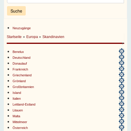
Neuzugänge
»
»
Startseite
Europa
Skandinavien
Benelux
Deutschland
Donaulauf
Frankreich
Griechenland
Grönland
Großbritannien
Island
Italien
Lettland-Estland
Litauen
Malta
Mittelmeer
Österreich