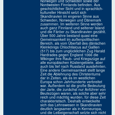
Norwegen und Schweden sowie der
Nordwesten Finnlands befinden. Aus
geschichtlicher Sicht und in sprachlich-
kultureller Hinsicht setzt sich
Skandinavien im engeren Sinne aus
Schweden, Norwegen und Dänemark
zusammen. Im weiteren Sinne werden
auch ganz Finnland und seltener Island
und die Färöer zu Skandinavien gezählt.
Über 500 Jahre bestand quasi eine
Gemeinsamkeit im außenpolitischen
Bereich, als vom Überfall des dänischen
Kleinkönigs Chlochilaicus auf Gallien
(517) bis zum unglücklichen Zug Harald
Hardrades gegen England 1066 die
Wikinger ihre Raub- und Kriegszüge auf
alle europäischen Küstengebiete, aber
auch bis tief nach Russland ausdehnten.
Eine andere Gemeinsamkeit stellt lange
Zeit die Ablehnung des Christentums
dar in Zeiten, als es im westlichen
Europa schon Jahrhunderte verbreitet
war. Außerdem ist die große Bedeutung
der Jarle, die zunächst nur Anführer von
Beutezügen waren, als solche aber sehr
reich und mächtig wurden, für diese Zeit
charakteristisch. Deshalb entwickelte
sich das Lehnswesen in Skandinavien
deutlich langsamer als in Kerneuropa,
und die Leibeigenschaft setzte sich nicht