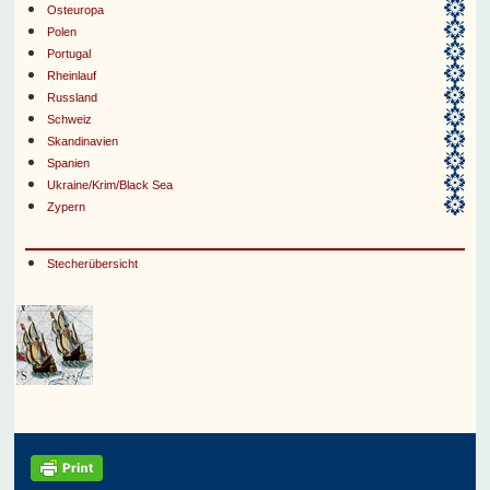
Osteuropa
Polen
Portugal
Rheinlauf
Russland
Schweiz
Skandinavien
Spanien
Ukraine/Krim/Black Sea
Zypern
Stecherübersicht