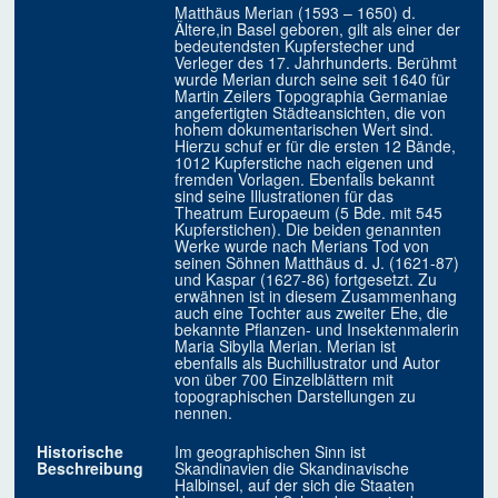
Matthäus Merian (1593 – 1650) d.
Ältere,in Basel geboren, gilt als einer der
bedeutendsten Kupferstecher und
Verleger des 17. Jahrhunderts. Berühmt
wurde Merian durch seine seit 1640 für
Martin Zeilers Topographia Germaniae
angefertigten Städteansichten, die von
hohem dokumentarischen Wert sind.
Hierzu schuf er für die ersten 12 Bände,
1012 Kupferstiche nach eigenen und
fremden Vorlagen. Ebenfalls bekannt
sind seine Illustrationen für das
Theatrum Europaeum (5 Bde. mit 545
Kupferstichen). Die beiden genannten
Werke wurde nach Merians Tod von
seinen Söhnen Matthäus d. J. (1621-87)
und Kaspar (1627-86) fortgesetzt. Zu
erwähnen ist in diesem Zusammenhang
auch eine Tochter aus zweiter Ehe, die
bekannte Pflanzen- und Insektenmalerin
Maria Sibylla Merian. Merian ist
ebenfalls als Buchillustrator und Autor
von über 700 Einzelblättern mit
topographischen Darstellungen zu
nennen.
Historische
Im geographischen Sinn ist
Beschreibung
Skandinavien die Skandinavische
Halbinsel, auf der sich die Staaten