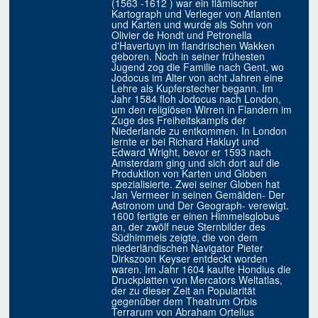
(1563 -1612 ) war ein flämischer
Kartograph und Verleger von Atlanten
und Karten und wurde als Sohn von
Olivier de Hondt und Petronella
d'Havertuyn im flandrischen Wakken
geboren. Noch in seiner frühesten
Jugend zog die Familie nach Gent, wo
Jodocus im Alter von acht Jahren eine
Lehre als Kupferstecher begann. Im
Jahr 1584 floh Jodocus nach London,
um den religiösen Wirren in Flandern im
Zuge des Freiheitskampfs der
Niederlande zu entkommen. In London
lernte er bei Richard Hakluyt und
Edward Wright, bevor er 1593 nach
Amsterdam ging und sich dort auf die
Produktion von Karten und Globen
spezialisierte. Zwei seiner Globen hat
Jan Vermeer in seinen Gemälden- Der
Astronom und Der Geograph- verewigt.
1600 fertigte er einen Himmelsglobus
an, der zwölf neue Sternbilder des
Südhimmels zeigte, die von dem
niederländischen Navigator Pieter
Dirkszoon Keyser entdeckt worden
waren. Im Jahr 1604 kaufte Hondius die
Druckplatten von Mercators Weltatlas,
der zu dieser Zeit an Popularität
gegenüber dem Theatrum Orbis
Terrarum von Abraham Ortelius