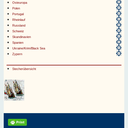
Osteuropa
Polen
Portugal
Rheinlauf
Russland
Schweiz
Skandinavien
Spanien
Ukraine/Krim/Black Sea
Zypern
Stecherübersicht