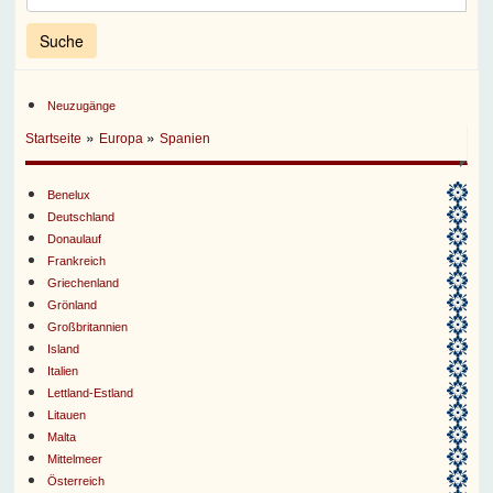
Neuzugänge
»
»
Startseite
Europa
Spanien
Benelux
Deutschland
Donaulauf
Frankreich
Griechenland
Grönland
Großbritannien
Island
Italien
Lettland-Estland
Litauen
Malta
Mittelmeer
Österreich