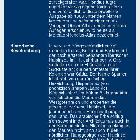
zurückgefallen war. Hondius fügte
ungefähr vierzig eigene Karten hinzu
und veröffentlichte diese erweiterte
Ausgabe ab 1606 unter dem Namen
Mercators und seinem eigenen als
Verleger. Dieser Atlas, der in mehreren
Auflagen erschien, wird heute als
Mercator-Hondius-Atlas bezeichnet.
Historische
In vor- und frühgeschichtlicher Zeit
Beschreibung
siedelten Iberer, Kelten und Basken auf
der nach ersteren benannten Iberischen
Halbinsel. Im 11. Jahrhundert v. Chr.
siedelten sich die Phönizier an der
Südküste an; die berühmteste ihrer
Kolonien war Cádiz. Der Name Spanien
leitet sich von der römischen
Bezeichnung Hispania ab (von
phönizisch ishapan „Land der
Klippschliefer“. Im frühen 8. Jahrhundert
vernichteten die Mauren das
Westgotenreich und eroberten die
gesamte Iberische Halbinsel. Ihre
jahrhundertelange Herrschaft prägte
das Land. Das arabische Erbe schlug
sich sowohl in der Architektur als auch in
der Sprache nieder. Allerdings gelang es
den Mauren nicht, sich auch in den
nördlichen Randgebirgen der Halbinsel
dauerhaft festzusetzen. Von dort aus