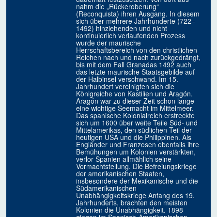
nahm die „Rückeroberung“
(Reconquista) ihren Ausgang. In diesem
sich über mehrere Jahrhunderte (722–
1492) hinziehenden und nicht
kontinuierlich verlaufenden Prozess
wurde der maurische
Herrschaftsbereich von den christlichen
Reichen nach und nach zurückgedrängt,
bis mit dem Fall Granadas 1492 auch
das letzte maurische Staatsgebilde auf
der Halbinsel verschwand. Im 15.
Jahrhundert vereinigten sich die
Königreiche von Kastilien und Aragón.
Aragón war zu dieser Zeit schon lange
eine wichtige Seemacht im Mittelmeer.
Das spanische Kolonialreich erstreckte
sich um 1600 über weite Teile Süd- und
Mittelamerikas, den südlichen Teil der
heutigen USA und die Philippinen. Als
Engländer und Franzosen ebenfalls ihre
Bemühungen um Kolonien verstärkten,
verlor Spanien allmählich seine
Vormachtstellung. Die Befreiungskriege
der amerikanischen Staaten,
insbesondere der Mexikanische und die
Südamerikanischen
Unabhängigkeitskriege Anfang des 19.
Jahrhunderts, brachten den meisten
Kolonien die Unabhängigkeit. 1898