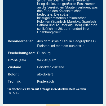
gingen im Spanisch-Amerikanischen
Krieg die letzten größeren Besitztümer
an die Vereinigten Staaten verloren, was
das Ende des Kolonialreiches
bedeutete. Die später
hinzugekommenen afrikanischen
Kolonien (Spanisch-Marokko, Spanisch-
Sahara und Äquatorialguinea) erlangten
schließlich im 20. Jahrhundert ihre
Unabhängigkeit.
Besonderheiten
Aus dem Atlas " Tabula Geographica Cl.
Ptolomei ad mentem auctoris.."
Erscheinungsort
Duisburg
Größe (cm)
34 x 43,5 cm
Zustand
Perfekter Zustand
Kolorit
altkoloriert
Technik
Kupferstich
Ein Nachdruck kann auf Anfrage individuell bestellt werden.:
85.50 €