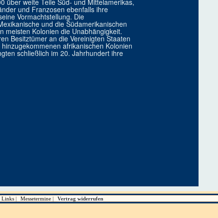
0 über weite Teile Süd- und Mittelamerikas,
länder und Franzosen ebenfalls ihre
seine Vormachtstellung. Die
 Mexikanische und die Südamerikanischen
n meisten Kolonien die Unabhängigkeit.
en Besitztümer an die Vereinigten Staaten
er hinzugekommenen afrikanischen Kolonien
ten schließlich im 20. Jahrhundert ihre
Links
Messetermine
Vertrag widerrufen