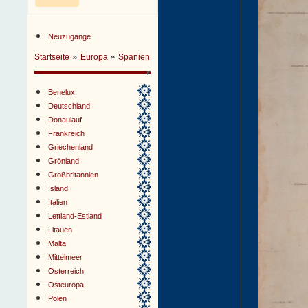
Neuzugänge
»
»
Startseite
Europa
Spanien
Benelux
Deutschland
Donaulauf
Frankreich
Griechenland
Grönland
Großbritannien
Island
Italien
Lettland-Estland
Litauen
Malta
Mittelmeer
Österreich
Osteuropa
Polen