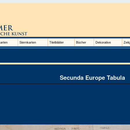
arten
Sternkarten
Titelblätter
Bücher
Dekorative
Zeit
Secunda Europe Tabula