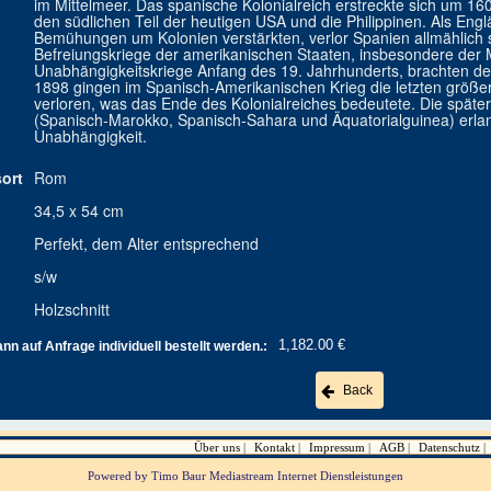
im Mittelmeer. Das spanische Kolonialreich erstreckte sich um 160
den südlichen Teil der heutigen USA und die Philippinen. Als Eng
Bemühungen um Kolonien verstärkten, verlor Spanien allmählich 
Befreiungskriege der amerikanischen Staaten, insbesondere der
Unabhängigkeitskriege Anfang des 19. Jahrhunderts, brachten de
1898 gingen im Spanisch-Amerikanischen Krieg die letzten größer
verloren, was das Ende des Kolonialreiches bedeutete. Die spät
(Spanisch-Marokko, Spanisch-Sahara und Äquatorialguinea) erlang
Unabhängigkeit.
ort
Rom
34,5 x 54 cm
Perfekt, dem Alter entsprechend
s/w
Holzschnitt
1,182.00 €
n auf Anfrage individuell bestellt werden.:
Back
Über uns
Kontakt
Impressum
AGB
Datenschutz
Powered by Timo Baur Mediastream Internet Dienstleistungen