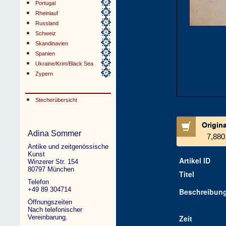
Portugal
Rheinlauf
Russland
Schweiz
Skandinavien
Spanien
Ukraine/Krim/Black Sea
Zypern
Stecherübersicht
Origin
Adina Sommer
7,880
Antike und zeitgenössische
Kunst
Artikel ID
Winzerer Str. 154
80797 München
Titel
Telefon
+49 89 304714
Beschreibun
Öffnungszeiten
Nach telefonischer
Vereinbarung.
Zeit