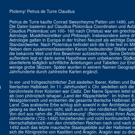
Ptolemy/ Petrus de Turre Claudius
Petrus de Turre kaufte Conrad Sweynheyms Patten um 1490, um d
Die Daten basieren auf Claudius Ptolomäus Coordinaten und Aufz
Claudius Ptolemäus( um 100- 160 nach Christus) war ein griechi
Astrologe, Musiktheoretiker und Philosoph. Insbesondere seine d
Astrologie galten in Europa in der frühen Neuzeit als wichtige D
Standardwerke. Nach Ptolemäus befindet sich die Erde fest im Mi
Neben dem zusammenfassenden Kanon bedeutender Städte verfas
die bekannte Welt und ihre Bewohner aufzeichnete. Seine Definition
außerdem legt er darin seine Hypothese vom unbekannten Südkont
überlieferte lediglich schriftliche Anleitungen und Tabellen zur Er
wenige grobe Skizzen. Später wurden in seinem Namen Geograph
Jahrhunderte durch zahlreiche Karten ergänzt.
In vor- und frühgeschichtlicher Zeit siedelten Iberer, Kelten und
g
Iberischen Halbinsel. Im 11. Jahrhundert v. Chr. siedelten sich di
berühmteste ihrer Kolonien war Cádiz. Der Name Spanien leitet 
ab (von phönizisch ishapan „Land der Klippschliefer“. Im frühen 
Westgotenreich und eroberten die gesamte Iberische Halbinsel. I
Land. Das arabische Erbe schlug sich sowohl in der Architektur al
gelang es den Mauren nicht, sich auch in den nördlichen Randgeb
Von dort aus nahm die „Rückeroberung“ (Reconquista) ihren Aus
Jahrhunderte (722–1492) hinziehenden und nicht kontinuierlich 
Herrschaftsbereich von den christlichen Reichen nach und nach z
1492 auch das letzte maurische Staatsgebilde auf der Halbinsel 
sich die Königreiche von Kastilien und Aragón. Aragón war zu die