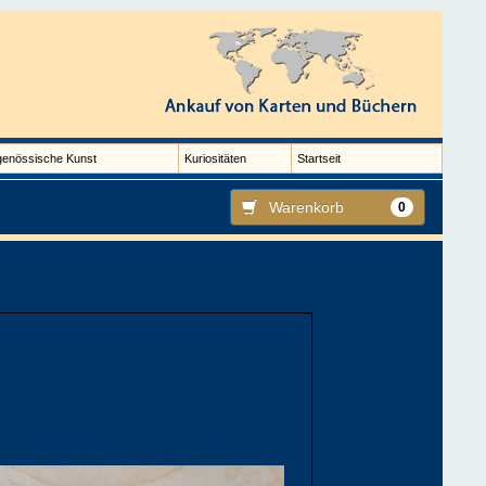
genössische Kunst
Kuriositäten
Startseit
Warenkorb
0