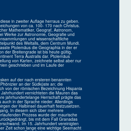
iese in zweiter Auflage herraus zu geben.
eichungen von ca. 100- 170 nach Christus.
scher Mathematiker, Geograf, Astronom,
rei Werke zur Astronomie, Geografie und
atensammlungen und wissenschaftliche
ttelpunkt des Weltalls, dem Centrum Mundi.
ste Ptolemäus die Geographia in der er
 der Breitengrade ist bis heute gültig,
inent Terra Australis dar. Ptolemäus
stellung von Karten, zeichnete selbst aber nur
ien geschrieben und im Laufe der
 Basken auf der nach ersteren benannten
e Phönizier an der Südküste an; die
sich von der römischen Bezeichnung Hispania
8. Jahrhundert vernichteten die Mauren das
hre jahrhundertelange Herrschaft prägte das
s auch in der Sprache nieder. Allerdings
irgen der Halbinsel dauerhaft festzusetzen.
gang. In diesem sich über mehrere
verlaufenden Prozess wurde der maurische
urückgedrängt, bis mit dem Fall Granadas
verschwand. Im 15. Jahrhundert vereinigten
ser Zeit schon lange eine wichtige Seemacht