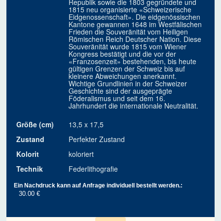
Republik sowie die 1803 gegründete und
1815 neu organisierte «Schweizerische
Eidgenossenschaft». Die eidgenössischen
Kantone gewannen 1648 im Westfälischen
Frieden die Souveränität vom Heiligen
Römischen Reich Deutscher Nation. Diese
Souveränität wurde 1815 vom Wiener
Kongress bestätigt und die vor der
«Franzosenzeit» bestehenden, bis heute
gültigen Grenzen der Schweiz bis auf
kleinere Abweichungen anerkannt.
Wichtige Grundlinien in der Schweizer
Geschichte sind der ausgeprägte
Föderalismus und seit dem 16.
Jahrhundert die internationale Neutralität.
Größe (cm)
13,5 x 17,5
Zustand
Perfekter Zustand
Kolorit
koloriert
Technik
Federlithografie
Ein Nachdruck kann auf Anfrage individuell bestellt werden.:
30.00 €