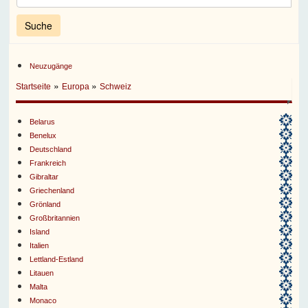
Neuzugänge
»
»
Startseite
Europa
Schweiz
Belarus
Benelux
Deutschland
Frankreich
Gibraltar
Griechenland
Grönland
Großbritannien
Island
Italien
Lettland-Estland
Litauen
Malta
Monaco