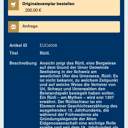
Originalexemplar bestellen
200.00 €
Anfrage
Artikel ID
EUC4008
Titel
Rütli.
Beschreibung
Ansicht zeigt das Rütli, eine Bergwiese
auf dem Grund der Urner Gemeinde
Seelisberg in der Schweiz am
westlichen Ufer des Urnersees. Rütli: Es
ist nicht bekannt, zu welchem Zeitpunkt
und auf welche Weise die Vertreter von
Uri, Schwyz und Unterwalden den
Beistandspakt besiegelt haben sollen.
Ein Rütli – am Mythen – wird erst 1307
erwähnt. Der Rütlischwur ist ein
Element einer Geschichtserzählung des
ausgehenden 15. Jahrhunderts, die
während der Frühmoderne als
Gründungslegende der Alten
Eidgenossenschaft eine wichtige Rolle
spielte und seit dem 19. Jahrhundert als