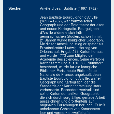
Stecher
Anville´d Jean Babtiste (1697-1782)
Jean Baptiste Bourguignon d'Anville
(1697 –1782), war französischer
Geograph und der Reformator der alten
und neuen Kartografie. Bourguignon
d’Anville widmete sich früh
geographischen Studien, schon im mit
21 Jahren wurde königlicher Geograph.
Mit dieser Anstellung stieg er später als
Privatsekretärs Ludwig, Herzog von
Orléans auf. Er gab 211 Karten heraus
und wurde 1773 zum Mitglied der
Académie des sciences. Seine wertvolle
Kartensammlung aus 10.500 Nummern
bestehend, wurde für die königliche
Bibliothek Paris, heute Bibliothèque
Nationale de France, angekauft. Jean
Baptiste Bourguignon d'Anville, war ein
Geograph und Kartograph, der die
Standards der Kartenherstellung stark
verbesserte. Besonders wertvoll sind
seine Karten der antiken Geographie,
die sich durch sorgfältige, genaue Arbeit
auszeichnen und größtenteils auf
originalen Forschungen beruhen. Er ließ
unbekannte Gebiete von Kontinenten
leer und vermerkte zweifelhafte