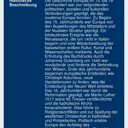
Historische
Die Geschichte Europas im 15. bis 19.
Beschreibung
Jahrhundert war von tiefgreifenden
politischen, sozialen und kulturellen
Veränderungen geprägt, die das
moderne Europa formten. Zu Beginn
des 15. Jahrhunderts war Europa von
den Auswirkungen des Mittelalters und
der feudalen Struktur geprägt. Ein
bedeutendes Ereignis war die
Renaissance, die um 1400 in Italien
begann und eine Wiederbelebung der
klassischen antiken Kultur, Kunst und
Wissenschaften markierte. Auch die
Erfindung des Buchdrucks durch
Johannes Gutenberg um 1440 war
revolutionär und förderte die Verbreitung
von Wissen. Ende des Jahrhunderts
begannen europäische Entdecker, wie
Christoph Kolumbus, neue
Handelsrouten zu finden, was die
Entdeckung der Neuen Welt einleitete.
Das 16. Jahrhundert war durch die
Reformation geprägt, als Martin Luther
1517 seine 95 Thesen veröffentlichte
und die katholische Kirche
herausforderte. Dies führte zu
Religionskonflikten und zur Spaltung der
westlichen Christenheit in Katholiken
und Protestanten. Politisch erlebte
Europa den Aufstieg des