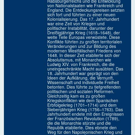
Habsburgerreichs und die Entwicklung
von Nationalstaaten wie Frankreich und
England. Die Entdeckungsreisen setzten
sich fort und führten zu einer neuen
Kolonialisierung. Das 17. Jahrhundert
war eine Zeit von Kriegen und
politischer Instabilität, darunter der
Dreißigjährige Krieg (1618–1648), der
weite Teile Europas verwüstete. Diese
Konflikte führten zu großen territorialen
Veränderungen und zur Bildung des
modernen Westfälischen Friedens von
1648. In dieser Zeit etablierte sich der
Absolutismus, mit Monarchen wie
Ludwig XIV. von Frankreich, die die
uneingeschränkte Macht ausübten. Das
18. Jahrhundert war geprägt von den
Ideen der Aufklärung, die Vernunft,
Wissenschaft und individuelle Freiheit
betonten. Dies führte zu tiefgreifenden
politischen und sozialen Reformen.
Gleichzeitig kam es zu großen
Kriegskonflikten wie dem Spanischen
Erbfolgekrieg (1701–1714) und dem
Siebenjährigen Krieg (1756–1763). Das
Jahrhundert endete mit den Ereignissen
der Französischen Revolution (1789),
die die Monarchie stürzte und die
Republik etablierte. Dies ebnete den
Weg für den Napoleonischen Krieg und