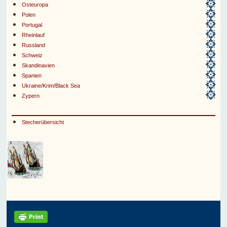
Osteuropa
Polen
Portugal
Rheinlauf
Russland
Schweiz
Skandinavien
Spanien
Ukraine/Krim/Black Sea
Zypern
Stecherübersicht