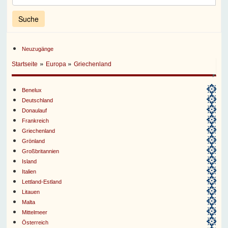
Neuzugänge
»
»
Startseite
Europa
Griechenland
Benelux
Deutschland
Donaulauf
Frankreich
Griechenland
Grönland
Großbritannien
Island
Italien
Lettland-Estland
Litauen
Malta
Mittelmeer
Österreich