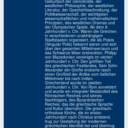
Geburtsort der Demokratie, der
westlichen Philosophie, der westlichen
Literatur, der Geschichtsschreibung, der
Politikwissenschaft, der wichtigsten
wissenschaftlichen und mathematischen
Prinzipien, des westlichen Dramas und
der Olympischen Spiele. Ab dem 8.
Jahrhundert v. Chr. Waren die Griechen
in verschiedenen unabhängigen
Stadtstaaten organisiert, die als Poleis
(Singular Polis) bekannt waren und sich
über den gesamten Mittelmeerraum und
das Schwarze Meer erstreckten. Philipp
von Mazedonien vereinigte im vierten
Jahrhundert v. Chr. Den größten Teil
des griechischen Festlandes. Sein Sohn
Alexander der Große eroberte rasch
einen Großteil der Antike vom östlichen
Mittelmeer bis nach Indien.
Griechenland wurde im zweiten
Jahrhundert v. Chr. Von Rom annektiert
und wurde ein integraler Bestandteil des
Römischen Reiches und seines
Nachfolgers, des Byzantinischen
Reiches, das die griechische Sprache
und Kultur übernahm. Die griechisch-
orthodoxe Kirche, die im ersten
Jahrhundert nach Christus entstand,
trug zur Gestaltung der modernen
griechischen Identität bei und übertrug