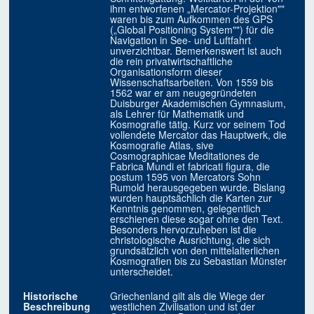
ihm entworfenen „Mercator-Projektion""
waren bis zum Aufkommen des GPS
(„Global Positioning System"") für die
Navigation in See- und Luftfahrt
unverzichtbar. Bemerkenswert ist auch
die rein privatwirtschaftliche
Organisationsform dieser
Wissenschaftsarbeiten. Von 1559 bis
1562 war er am neugegründeten
Duisburger Akademischen Gymnasium,
als Lehrer für Mathematik und
Kosmografie tätig. Kurz vor seinem Tod
vollendete Mercator das Hauptwerk, die
Kosmografie Atlas, sive
Cosmographicae Meditationes de
Fabrica Mundi et fabricati figura, die
postum 1595 von Mercators Sohn
Rumold herausgegeben wurde. Bislang
wurden hauptsächlich die Karten zur
Kenntnis genommen, gelegentlich
erschienen diese sogar ohne den Text.
Besonders hervorzuheben ist die
christologische Ausrichtung, die sich
grundsätzlich von den mittelalterlichen
Kosmografien bis zu Sebastian Münster
unterscheidet.
Historische
Griechenland gilt als die Wiege der
Beschreibung
westlichen Zivilisation und ist der