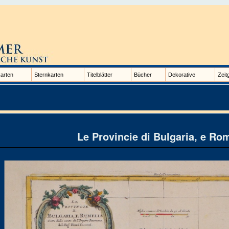
arten
Sternkarten
Titelblätter
Bücher
Dekorative
Zeit
Le Provincie di Bulgaria, e Ro