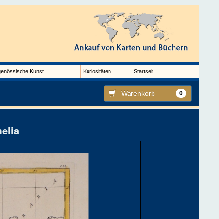
genössische Kunst
Kuriositäten
Startseit
Warenkorb
0
melia