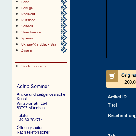
Polen
Portugal
Rheinlauf
Russland
Schweiz
Skandinavien
Spanien
Ukraine/Krim/Black Sea
Zypern
Stecherübersicht
Origin
260.0
Adina Sommer
Antike und zeitgenössische
Artikel ID
Kunst
Winzerer Str. 154
Titel
80797 München
Beschreibun
Telefon
+49 89 304714
Öffnungszeiten
Nach telefonischer