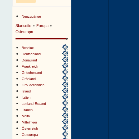
Neuzugänge
»
»
Startseite
Europa
Osteuropa
Benelux
Deutschland
Donaulauf
Frankreich
Griechenland
Grönland
Großbritannien
Island
Italien
Lettland-Estland
Litauen
Malta
Mittelmeer
Österreich
Osteuropa