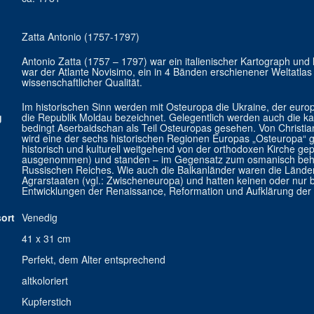
Zatta Antonio (1757-1797)
Antonio Zatta (1757 – 1797) war ein italienischer Kartograph und
war der Atlante Novisimo, ein in 4 Bänden erschienener Weltatlas
wissenschaftlicher Qualität.
Im historischen Sinn werden mit Osteuropa die Ukraine, der euro
g
die Republik Moldau bezeichnet. Gelegentlich werden auch die 
bedingt Aserbaidschan als Teil Osteuropas gesehen. Von Christi
wird eine der sechs historischen Regionen Europas „Osteuropa“ 
historisch und kulturell weitgehend von der orthodoxen Kirche ge
ausgenommen) und standen – im Gegensatz zum osmanisch beher
Russischen Reiches. Wie auch die Balkanländer waren die Länder
Agrarstaaten (vgl.: Zwischeneuropa) und hatten keinen oder nur b
Entwicklungen der Renaissance, Reformation und Aufklärung der 
ort
Venedig
41 x 31 cm
Perfekt, dem Alter entsprechend
altkoloriert
Kupferstich