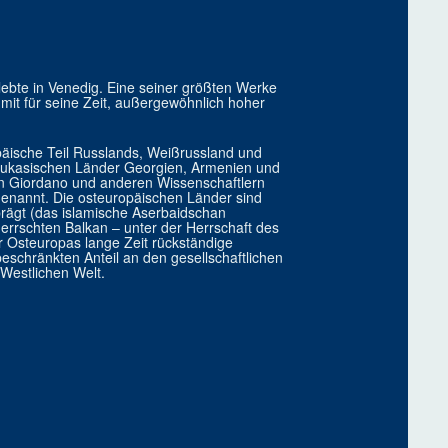
 lebte in Venedig. Eine seiner größten Werke
 mit für seine Zeit, außergewöhnlich hoher
päische Teil Russlands, Weißrussland und
kaukasischen Länder Georgien, Armenien und
an Giordano und anderen Wissenschaftlern
genannt. Die osteuropäischen Länder sind
prägt (das islamische Aserbaidschan
rschten Balkan – unter der Herrschaft des
 Osteuropas lange Zeit rückständige
eschränkten Anteil an den gesellschaftlichen
Westlichen Welt.