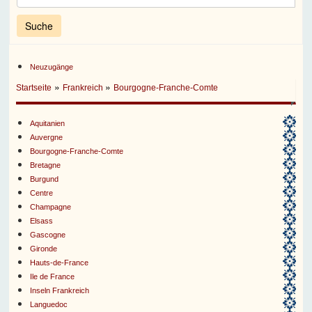
Neuzugänge
»
»
Startseite
Frankreich
Bourgogne-Franche-Comte
Aquitanien
Auvergne
Bourgogne-Franche-Comte
Bretagne
Burgund
Centre
Champagne
Elsass
Gascogne
Gironde
Hauts-de-France
Ile de France
Inseln Frankreich
Languedoc