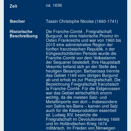
ca. 1636
Zeit
Stecher
Tassin Christophe Nicolas (1660-1741)
Historische
Die Franche-Comté , Freigrafschaft
Beschreibung
Burgund, ist eine historische Provinz im
Osten Frankreichs und war von 1960 bis
2015 eine administrative Region der
fünften französischen Republik. n der
frühgeschichtlichen Periode wurde die
Franche-Comté von dem Volksstamm
der Sequaner besiedelt. Ihre Hauptstadt
Vesontio befand sich an der Stelle des
heutigen Besançon. Barbarossa trennte
das Gebiet 1169 vom übrigen Burgund
ab und erhob es zur Pfalzgrafschaft. Die
Bezeichnung Freigrafschaft französisch
la Franche-Comté. Für die Eidgenossen
war das Gebiet wirtschaftlich enorm
wichtig, da die meisten Salz- und
Metallimporte von dort – insbesondere
von Salins-les-Bains – kamen und Salz
auch für die Käseproduktion essentiell
ist. Ludwig XIV. besetzte die
Freigrafschaft im Devolutionskrieg 1668
und im Holländischen Krieg 1674
militärisch. Im Frieden von Nimwegen