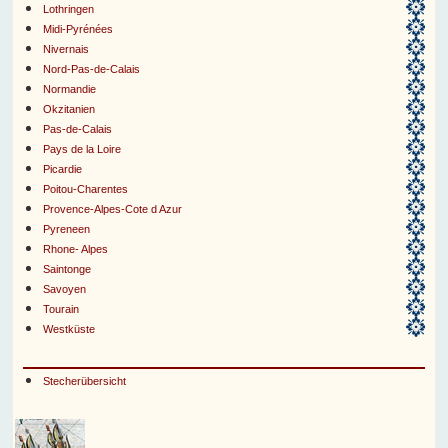
Lothringen
Midi-Pyrénées
Nivernais
Nord-Pas-de-Calais
Normandie
Okzitanien
Pas-de-Calais
Pays de la Loire
Picardie
Poitou-Charentes
Provence-Alpes-Cote d Azur
Pyreneen
Rhone- Alpes
Saintonge
Savoyen
Tourain
Westküste
Stecherübersicht