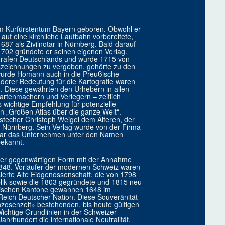
 Kurfürstentum Bayern geboren. Obwohl er
auf eine kirchliche Laufbahn vorbereitete,
687 als Zivilnotar in Nürnberg. Bald darauf
1702 gründete er seinen eigenen Verlag.
ografen Deutschlands und wurde 1715 von
szeichnungen zu vergeben, gehörte zu den
wurde Homann auch in die Preußische
erer Bedeutung für die Kartografie waren
ia). Diese gewährten den Urhebern in allen
artenmachern und Verlegern – zeitlich
 wichtige Empfehlung für potenzielle
n „Großen Atlas über die ganze Welt“.
techer Christoph Weigel dem Älteren, der
Nürnberg. Sein Verlag wurde von der Firma
 war das Unternehmen unter den Namen
ekannt.
hrer gegenwärtigen Form mit der Annahme
848. Vorläufer der modernen Schweiz waren
ierte Alte Eidgenossenschaft, die von 1798
blik sowie die 1803 gegründete und 1815 neu
ssischen Kantone gewannen 1648 im
Reich Deutscher Nation. Diese Souveränität
zosenzeit» bestehenden, bis heute gültigen
chtige Grundlinien in der Schweizer
hrhundert die internationale Neutralität.