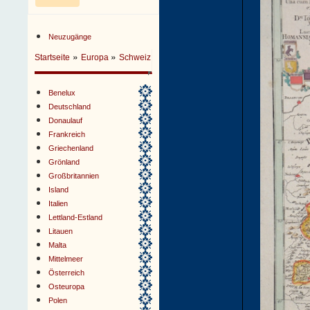
Neuzugänge
»
»
Startseite
Europa
Schweiz
Benelux
Deutschland
Donaulauf
Frankreich
Griechenland
Grönland
Großbritannien
Island
Italien
Lettland-Estland
Litauen
Malta
Mittelmeer
Österreich
Osteuropa
Polen