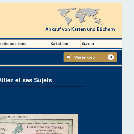
genössische Kunst
Kuriositäten
Startseit
Warenkorb
0
lliez et ses Sujets