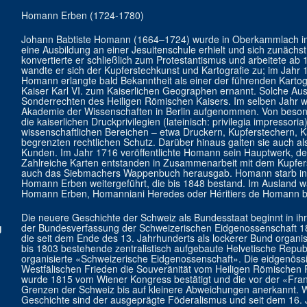
Homann Erben (1724-1780)
Johann Babtiste Homann (1664–1724) wurde in Oberkammlach im
eine Ausbildung an einer Jesuitenschule erhielt und sich zunächst 
konvertierte er schließlich zum Protestantismus und arbeitete ab 1
wandte er sich der Kupferstechkunst und Kartografie zu; im Jahr 
Homann erlangte bald Bekanntheit als einer der führenden Kart
Kaiser Karl VI. zum Kaiserlichen Geographen ernannt. Solche Au
Sonderrechten des Heiligen Römischen Kaisers. Im selben Jahr 
Akademie der Wissenschaften in Berlin aufgenommen. Von besond
die kaiserlichen Druckprivilegien (lateinisch: privilegia impressor
wissenschaftlichen Bereichen – etwa Druckern, Kupferstechern, K
begrenzten rechtlichen Schutz. Darüber hinaus galten sie auch als
Kunden. Im Jahr 1716 veröffentlichte Homann sein Hauptwerk, de
Zahlreiche Karten entstanden in Zusammenarbeit mit dem Kupfers
auch das Siebmachers Wappenbuch herausgab. Homann starb in 
Homann Erben weitergeführt, die bis 1848 bestand. Im Ausland
Homann Erben, Homanniani Heredes oder Héritiers de Homann b
Die neuere Geschichte der Schweiz als Bundesstaat beginnt in i
g
der Bundesverfassung der Schweizerischen Eidgenossenschaft 1
die seit dem Ende des 13. Jahrhunderts als lockerer Bund organis
bis 1803 bestehende zentralistisch aufgebaute Helvetische Repu
organisierte «Schweizerische Eidgenossenschaft». Die eidgenö
Westfälischen Frieden die Souveränität vom Heiligen Römischen 
wurde 1815 vom Wiener Kongress bestätigt und die vor der «Fran
Grenzen der Schweiz bis auf kleinere Abweichungen anerkannt. Wi
Geschichte sind der ausgeprägte Föderalismus und seit dem 16. Ja