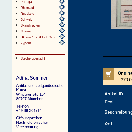
Portugal
Rheinlauf
Russland
Schweiz
Skandinavien
Spanien
Ukraine/Krim/Black Sea
Zypern
Stecherübersicht
Origin
Adina Sommer
370.0
Antike und zeitgenössische
Kunst
Artikel ID
Winzerer Str. 154
80797 München
Titel
Telefon
+49 89 304714
Beschreibun
Öffnungszeiten
Nach telefonischer
Zeit
Vereinbarung.