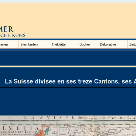
arten
Sternkarten
Titelblätter
Bücher
Dekorative
Zeit
La Suisse divisee en ses treze Cantons, ses A