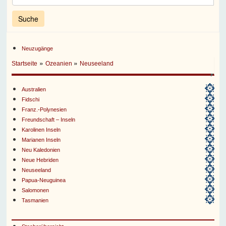
Neuzugänge
»
»
Startseite
Ozeanien
Neuseeland
Australien
Fidschi
Franz.-Polynesien
Freundschaft – Inseln
Karolinen Inseln
Marianen Inseln
Neu Kaledonien
Neue Hebriden
Neuseeland
Papua-Neuguinea
Salomonen
Tasmanien