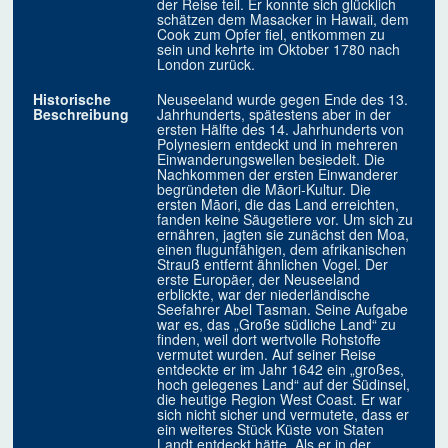
der Reise teil. Er konnte sich glücklich
schätzen dem Masacker in Hawaii, dem
Cook zum Opfer fiel, entkommen zu
sein und kehrte im Oktober 1780 nach
London zurück.
Historische
Neuseeland wurde gegen Ende des 13.
Beschreibung
Jahrhunderts, spätestens aber in der
ersten Hälfte des 14. Jahrhunderts von
Polynesiern entdeckt und in mehreren
Einwanderungswellen besiedelt. Die
Nachkommen der ersten Einwanderer
begründeten die Māori-Kultur. Die
ersten Māori, die das Land erreichten,
fanden keine Säugetiere vor. Um sich zu
ernähren, jagten sie zunächst den Moa,
einen flugunfähigen, dem afrikanischen
Strauß entfernt ähnlichen Vogel. Der
erste Europäer, der Neuseeland
erblickte, war der niederländische
Seefahrer Abel Tasman. Seine Aufgabe
war es, das „Große südliche Land“ zu
finden, weil dort wertvolle Rohstoffe
vermutet wurden. Auf seiner Reise
entdeckte er im Jahr 1642 ein „großes,
hoch gelegenes Land“ auf der Südinsel,
die heutige Region West Coast. Er war
sich nicht sicher und vermutete, dass er
ein weiteres Stück Küste von Staten
Landt entdeckt hätte. Als er in der