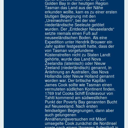
Golden Bay in der heutigen Region
Tasman das Land aus der Nähe
erkunden wollte, kam es zu einer ersten
blutigen Begegnung mit den
„Ureinwohnern“, bei der vier
niederländische Seeleute getötet
wurden. Der „Entdecker Neuseelands“
setzte niemals einen Fuß auf
neuseeländischen Boden. Als eine
Expedition unter Hendrik Brouwer ein
Jahr später festgestellt hatte, dass der
von Tasman vorgefundene
Küstenstreifen nicht zu Staten Landt
gehörte, wurde das Land Nova
Zeelandia (lateinisch) oder Nieuw
Zeeland (niederländisch) genannt, in
Anlehnung an Australien, das Nova
Hollandia oder Nieuw Holland genannt
worden war. Der britische Kapitän
James Cook sollte wie Tasman einen
vermuteten südlichen Kontinent finden.
1769 traf Cooks Schiff Endeavour von
Tahiti kommend am südwestlichen
Punkt der Poverty Bay genannten Bucht
auf Neuseeland. Nach ersten
feindseligen Begegnungen, dann aber
auch gelungenen
Annäherungsversuchen mit Māori
umsegelte Cook zunächst die Nordinsel
sowie nach einem längeren Aufenthalt in