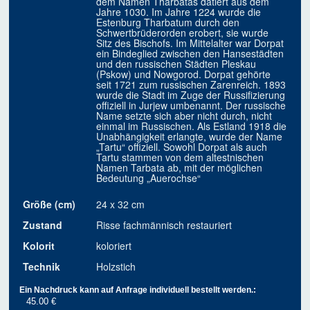
dem Namen Tharbatas datiert aus dem
Jahre 1030. Im Jahre 1224 wurde die
Estenburg Tharbatum durch den
Schwertbrüderorden erobert, sie wurde
Sitz des Bischofs. Im Mittelalter war Dorpat
ein Bindeglied zwischen den Hansestädten
und den russischen Städten Pleskau
(Pskow) und Nowgorod. Dorpat gehörte
seit 1721 zum russischen Zarenreich. 1893
wurde die Stadt im Zuge der Russifizierung
offiziell in Jurjew umbenannt. Der russische
Name setzte sich aber nicht durch, nicht
einmal im Russischen. Als Estland 1918 die
Unabhängigkeit erlangte, wurde der Name
„Tartu“ offiziell. Sowohl Dorpat als auch
Tartu stammen von dem altestnischen
Namen Tarbata ab, mit der möglichen
Bedeutung „Auerochse“
Größe (cm)
24 x 32 cm
Zustand
Risse fachmännisch restauriert
Kolorit
koloriert
Technik
Holzstich
Ein Nachdruck kann auf Anfrage individuell bestellt werden.:
45.00 €