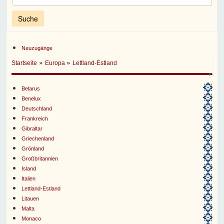
Neuzugänge
»
»
Startseite
Europa
Lettland-Estland
Belarus
Benelux
Deutschland
Frankreich
Gibraltar
Griechenland
Grönland
Großbritannien
Island
Italien
Lettland-Estland
Litauen
Malta
Monaco