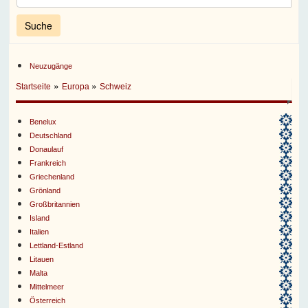
Neuzugänge
»
»
Startseite
Europa
Schweiz
Benelux
Deutschland
Donaulauf
Frankreich
Griechenland
Grönland
Großbritannien
Island
Italien
Lettland-Estland
Litauen
Malta
Mittelmeer
Österreich