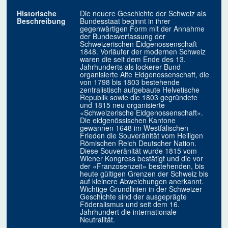
Historische
Die neuere Geschichte der Schweiz als
Beschreibung
Bundesstaat beginnt in ihrer
gegenwärtigen Form mit der Annahme
der Bundesverfassung der
Schweizerischen Eidgenossenschaft
1848. Vorläufer der modernen Schweiz
waren die seit dem Ende des 13.
Jahrhunderts als lockerer Bund
organisierte Alte Eidgenossenschaft, die
von 1798 bis 1803 bestehende
zentralistisch aufgebaute Helvetische
Republik sowie die 1803 gegründete
und 1815 neu organisierte
«Schweizerische Eidgenossenschaft».
Die eidgenössischen Kantone
gewannen 1648 im Westfälischen
Frieden die Souveränität vom Heiligen
Römischen Reich Deutscher Nation.
Diese Souveränität wurde 1815 vom
Wiener Kongress bestätigt und die vor
der «Franzosenzeit» bestehenden, bis
heute gültigen Grenzen der Schweiz bis
auf kleinere Abweichungen anerkannt.
Wichtige Grundlinien in der Schweizer
Geschichte sind der ausgeprägte
Föderalismus und seit dem 16.
Jahrhundert die internationale
Neutralität.