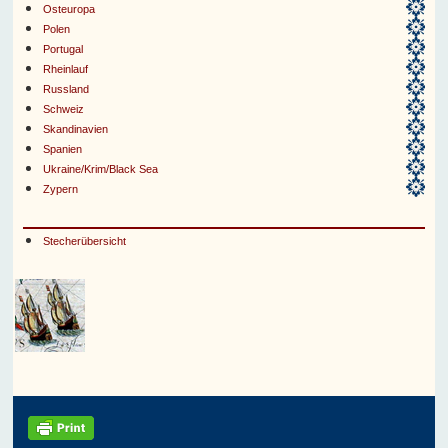
Osteuropa
Polen
Portugal
Rheinlauf
Russland
Schweiz
Skandinavien
Spanien
Ukraine/Krim/Black Sea
Zypern
Stecherübersicht