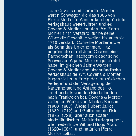
Jean Covens und Corneille Mortier
waren Schwager, die das 1685 von
Pierre Mortier in Amsterdam begründete
Verlagshaus weiterführten und es
Covens & Mortier nannten. Als Pierre
Mortier 1711 verstarb, führte seine
Witwe die Geschäfte weiter, bis auch sie
1719 verstarb. Corneille Mortier erbte
als Sohn das Unternehmen. 1721
begründete er mit Jean Covens eine
Partnerschaft, nachdem dieser seine
Schwester, Agatha Mortier, geheiratet
hatte. Im gleichen Jahr erwarben
Covens & Mortier das niederländische
Verlagshaus de Wit. Covens & Mortier
trugen viel zum Erfolg der französischen
Verleger und der Verlagerung der
Kartenherstellung Anfang des 18.
Jahrhunderts von den Niederlanden
nach Frankreich bei. Covens & Mortier
verlegten Werke von Nicolas Sanson
(1600–1667), Alexis-Hubert Jaillot
(1632–1712) und Guillaume de l'Isle
(1675–1726), aber auch späten
niederländischen Meisterkartographen,
wie Frederik De Wit und Hugo Allard
(1620–1684), und natürlich Pierre
Mortier selbst.