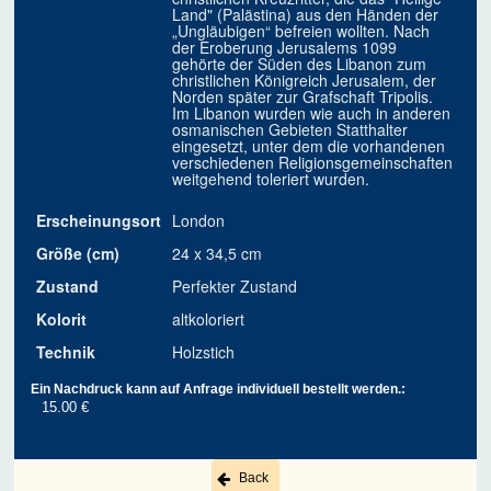
Land" (Palästina) aus den Händen der
„Ungläubigen“ befreien wollten. Nach
der Eroberung Jerusalems 1099
gehörte der Süden des Libanon zum
christlichen Königreich Jerusalem, der
Norden später zur Grafschaft Tripolis.
Im Libanon wurden wie auch in anderen
osmanischen Gebieten Statthalter
eingesetzt, unter dem die vorhandenen
verschiedenen Religionsgemeinschaften
weitgehend toleriert wurden.
Erscheinungsort
London
Größe (cm)
24 x 34,5 cm
Zustand
Perfekter Zustand
Kolorit
altkoloriert
Technik
Holzstich
Ein Nachdruck kann auf Anfrage individuell bestellt werden.:
15.00 €
Back