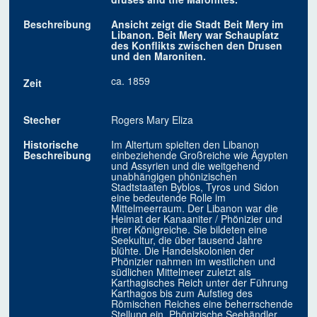
Beschreibung
Ansicht zeigt die Stadt Beit Mery im
Libanon. Beit Mery war Schauplatz
des Konflikts zwischen den Drusen
und den Maroniten.
ca. 1859
Zeit
Stecher
Rogers Mary Eliza
Historische
Im Altertum spielten den Libanon
Beschreibung
einbeziehende Großreiche wie Ägypten
und Assyrien und die weitgehend
unabhängigen phönizischen
Stadtstaaten Byblos, Tyros und Sidon
eine bedeutende Rolle im
Mittelmeerraum. Der Libanon war die
Heimat der Kanaaniter / Phönizier und
ihrer Königreiche. Sie bildeten eine
Seekultur, die über tausend Jahre
blühte. Die Handelskolonien der
Phönizier nahmen im westlichen und
südlichen Mittelmeer zuletzt als
Karthagisches Reich unter der Führung
Karthagos bis zum Aufstieg des
Römischen Reiches eine beherrschende
Stellung ein. Phönizische Seehändler