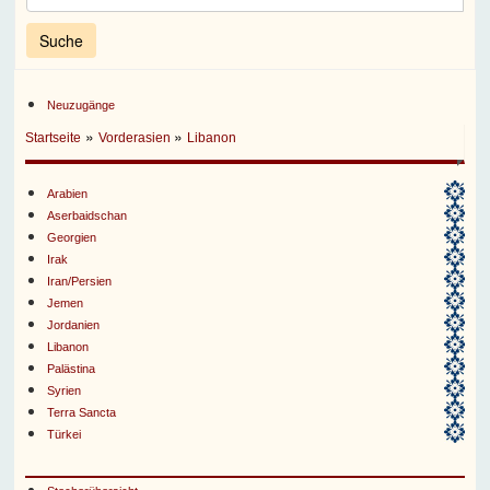
Neuzugänge
»
»
Startseite
Vorderasien
Libanon
Arabien
Aserbaidschan
Georgien
Irak
Iran/Persien
Jemen
Jordanien
Libanon
Palästina
Syrien
Terra Sancta
Türkei