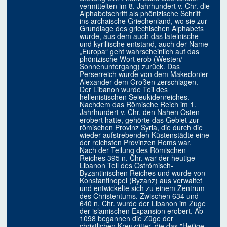
vermittelten im 8. Jahrhundert v. Chr. die
Alphabetschrift als phönizische Schrift
ins archaische Griechenland, wo sie zur
Grundlage des griechischen Alphabets
wurde, aus dem auch das lateinische
und kyrillische entstand, auch der Name
„Europa“ geht wahrscheinlich auf das
phönizische Wort erob (Westen/
Sonnenuntergang) zurück. Das
Perserreich wurde von dem Makedonier
Alexander dem Großen zerschlagen.
Der Libanon wurde Teil des
hellenistischen Seleukidenreiches.
Nachdem das Römische Reich im 1.
Jahrhundert v. Chr. den Nahen Osten
erobert hatte, gehörte das Gebiet zur
römischen Provinz Syria, die durch die
wieder aufstrebenden Küstenstädte eine
der reichsten Provinzen Roms war.
Nach der Teilung des Römischen
Reiches 395 n. Chr. war der heutige
Libanon Teil des Oströmisch-
Byzantinischen Reiches und wurde von
Konstantinopel (Byzanz) aus verwaltet
und entwickelte sich zu einem Zentrum
des Christentums. Zwischen 634 und
640 n. Chr. wurde der Libanon im Zuge
der islamischen Expansion erobert. Ab
1098 begannen die Züge der
christlichen Kreuzritter, die das "Heilige