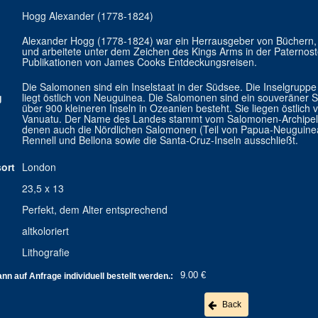
Hogg Alexander (1778-1824)
Alexander Hogg (1778-1824) war ein Herrausgeber von Büchern, K
und arbeitete unter dem Zeichen des Kings Arms in der Paternos
Publikationen von James Cooks Entdeckungsreisen.
Die Salomonen sind ein Inselstaat in der Südsee. Die Inselgrupp
g
liegt östlich von Neuguinea. Die Salomonen sind ein souveräner S
über 900 kleineren Inseln in Ozeanien besteht. Sie liegen östlic
Vanuatu. Der Name des Landes stammt vom Salomonen-Archipel, 
denen auch die Nördlichen Salomonen (Teil von Papua-Neuguinea
Rennell und Bellona sowie die Santa-Cruz-Inseln ausschließt.
ort
London
23,5 x 13
Perfekt, dem Alter entsprechend
altkoloriert
Lithografie
9.00 €
n auf Anfrage individuell bestellt werden.:
Back