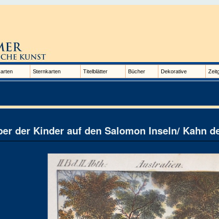
arten
Sternkarten
Titelblätter
Bücher
Dekorative
Zeit
ber der Kinder auf den Salomon Inseln/ Kahn d