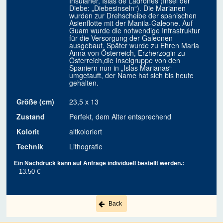
Insulaner, Islas de Ladrones (Insel der
Diebe: „Diebesinseln“). Die Marianen
wurden zur Drehscheibe der spanischen
Asienflotte mit der Manila-Galeone. Auf
Guam wurde die notwendige Infrastruktur
für die Versorgung der Galeonen
ausgebaut. Später wurde zu Ehren Maria
Anna von Österreich, Erzherzogin zu
Österreich,die Inselgruppe von den
Spaniern nun in „Islas Marianas“
umgetauft, der Name hat sich bis heute
gehalten.
Größe (cm)
23,5 x 13
Zustand
Perfekt, dem Alter entsprechend
Kolorit
altkoloriert
Technik
Lithografie
Ein Nachdruck kann auf Anfrage individuell bestellt werden.:
13.50 €
Back