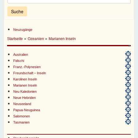
Neuzugänge
»
»
Startseite
Ozeanien
Marianen Inseln
Australien
Fidschi
Franz.-Polynesien
Freundschaft – Inseln
Karolinen Inseln
Marianen Inseln
Neu Kaledonien
Neue Hebriden
Neuseeland
Papua-Neuguinea
Salomonen
Tasmanien