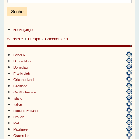
Neuzugänge
»
»
Startseite
Europa
Griechenland
Benelux
Deutschland
Donaulauf
Frankreich
Griechenland
Grönland
Großbritannien
Island
Italien
Lettland-Estland
Litauen
Malta
Mittelmeer
Österreich