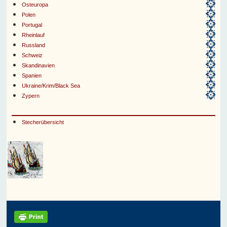
Osteuropa
Polen
Portugal
Rheinlauf
Russland
Schweiz
Skandinavien
Spanien
Ukraine/Krim/Black Sea
Zypern
Stecherübersicht