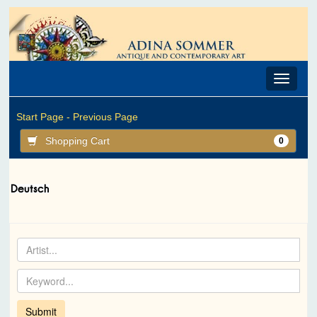
Toggle
navigat
Start Page -
Previous Page
Shopping Cart
0