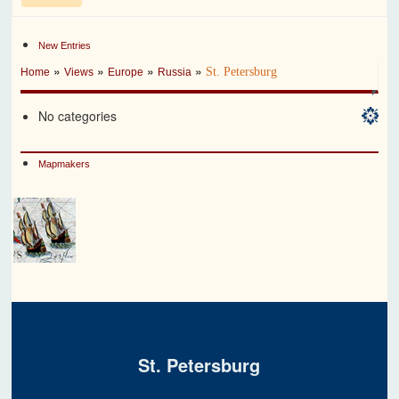
New Entries
»
»
»
»
St. Petersburg
Home
Views
Europe
Russia
No categories
Mapmakers
St. Petersburg