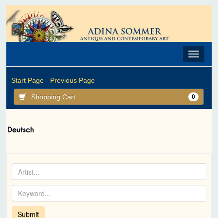
Toggle
navigat
Start Page -
Previous Page
Shopping Cart
0