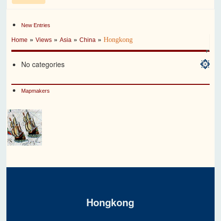
New Entries
»
»
»
»
Hongkong
Home
Views
Asia
China
No categories
Mapmakers
Hongkong