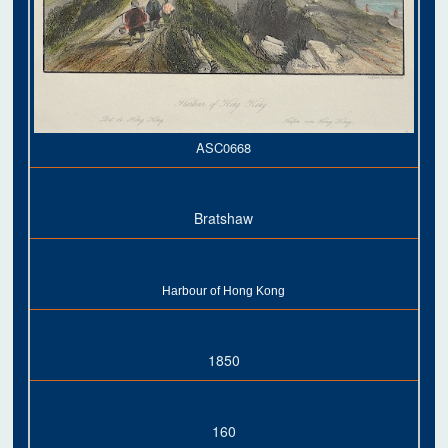
ASC0668
Bratshaw
Harbour of Hong Kong
1850
160