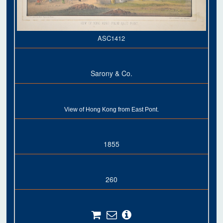
ASC1412
Sarony & Co.
View of Hong Kong from East Pont.
1855
260