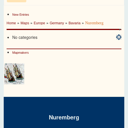
New Entries
»
»
»
»
»
Nuremberg
Home
Maps
Europe
Germany
Bavaria
No categories
Mapmakers
Nuremberg