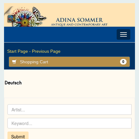
Toggle
navigat
Start Page -
Previous Page
Shopping Cart
0