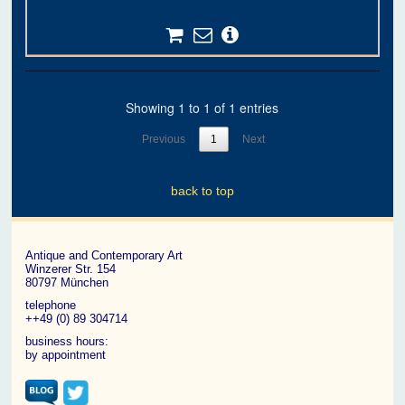
Showing 1 to 1 of 1 entries
Previous
1
Next
back to top
Antique and Contemporary Art
Winzerer Str. 154
80797 München
telephone
++49 (0) 89 304714
business hours:
by appointment