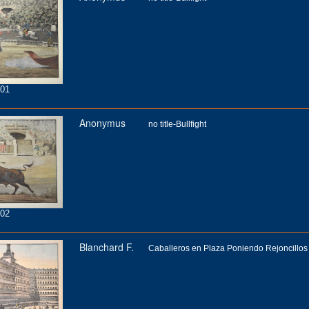
01
Anonymus
no title-Bullfight
02
Blanchard F.
Caballeros en Plaza Poniendo Rejoncillos