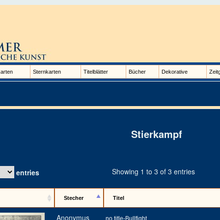
arten
Sternkarten
Titelblätter
Bücher
Dekorative
Zeit
Stierkampf
Showing 1 to 3 of 3 entries
entries
Stecher
Titel
Anonymus
no title-Bullfight