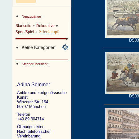
Neuzugänge
»
»
Startseite
Dekorative
»
Stierkampf
Sport/Spiel
DS03
Keine Kategorien
Stecherübersicht
Adina Sommer
Antike und zeitgenössische
DS03
Kunst
Winzerer Str. 154
80797 München
Telefon
+49 89 304714
Öffnungszeiten
Nach telefonischer
Vereinbarung.