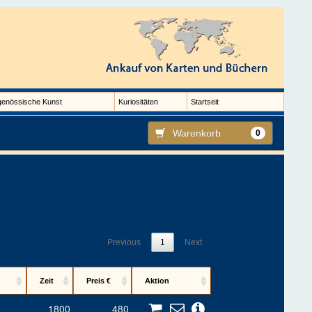
genössische Kunst
Kuriositäten
Startseit
Warenkorb
0
Previous
1
Next
Zeit
Preis €
Aktion
1800
480