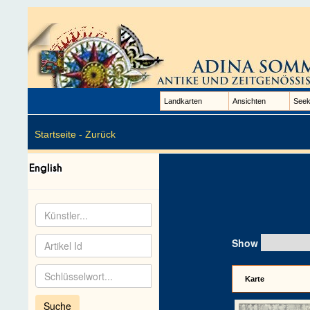
Landkarten
Ansichten
Seek
Startseite -
Zurück
Show
Karte