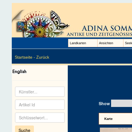
Landkarten
Ansichten
Seek
Startseite -
Zurück
Show
Karte