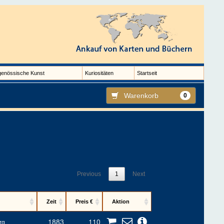
genössische Kunst
Kuriositäten
Startseit
Warenkorb
0
Previous
1
Next
Zeit
Preis €
Aktion
1883
110
rg.