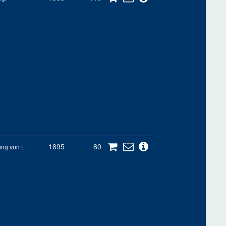
1895
80
ung von L.