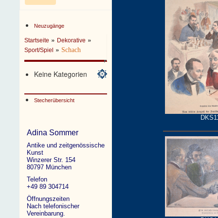
Neuzugänge
»
»
Startseite
Dekorative
»
Schach
Sport/Spiel
Keine Kategorien
Stecherübersicht
DKS1
Adina Sommer
Antike und zeitgenössische
Kunst
Winzerer Str. 154
80797 München
Telefon
+49 89 304714
Öffnungszeiten
Nach telefonischer
Vereinbarung.