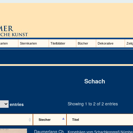
arten
Sternkarten
Titelblätter
Bücher
Dekorative
Zeit
Schach
Showing 1 to 2 of 2 entries
entries
Stecher
Titel
Daumerlang Ch.
Koryphäen vom Schachkongreß Nürnbe