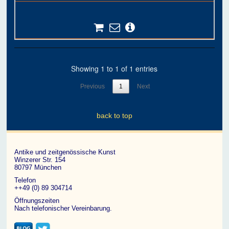
Showing 1 to 1 of 1 entries
Previous
1
Next
back to top
Antike und zeitgenössische Kunst
Winzerer Str. 154
80797 München
Telefon
++49 (0) 89 304714
Öffnungszeiten
Nach telefonischer Vereinbarung.