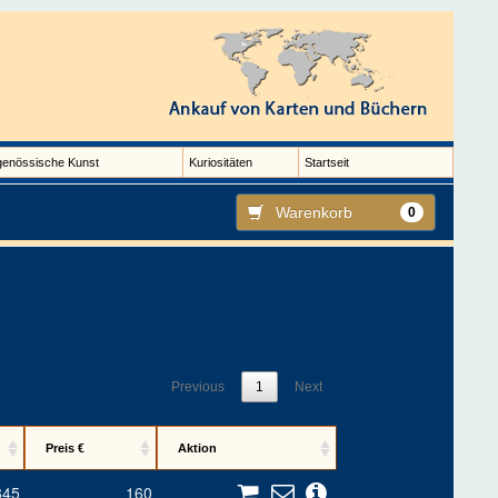
genössische Kunst
Kuriositäten
Startseit
Warenkorb
0
Previous
1
Next
Preis €
Aktion
845
160