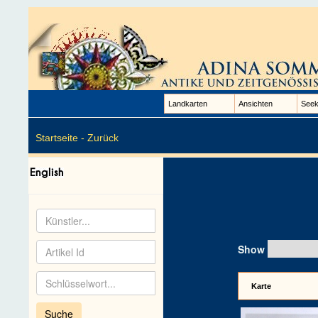
Landkarten
Ansichten
Seek
Startseite -
Zurück
Show
Karte