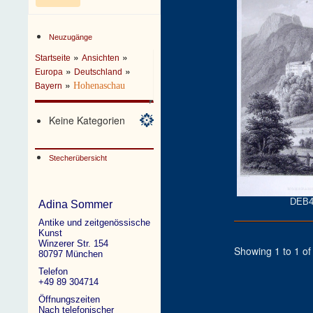
Neuzugänge
»
»
Startseite
Ansichten
»
»
Europa
Deutschland
»
Hohenaschau
Bayern
Keine Kategorien
Stecherübersicht
DEB4
Adina Sommer
Antike und zeitgenössische
Kunst
Winzerer Str. 154
Showing 1 to 1 of 
80797 München
Telefon
+49 89 304714
Öffnungszeiten
Nach telefonischer