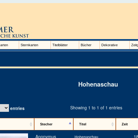
arten
Sternkarten
Titelblätter
Bücher
Dekorative
Zeit
Hohenaschau
Showing 1 to 1 of 1 entries
entries
Stecher
Titel
Zeit
Anonymus
1
Hohenaschau