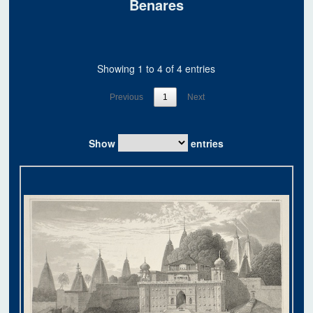
Benares
Showing 1 to 4 of 4 entries
Previous
1
Next
Show
entries