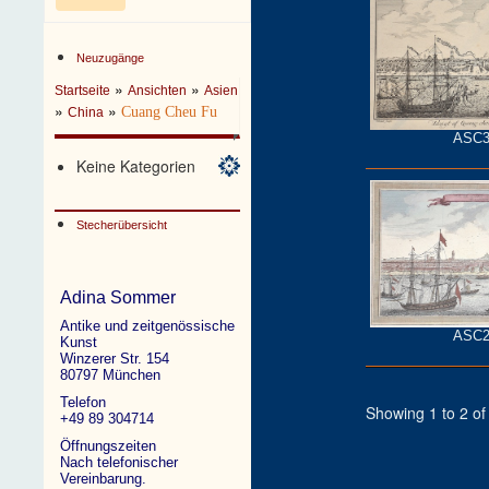
Neuzugänge
»
»
Startseite
Ansichten
Asien
»
»
Cuang Cheu Fu
China
ASC3
Keine Kategorien
Stecherübersicht
Adina Sommer
Antike und zeitgenössische
ASC2
Kunst
Winzerer Str. 154
80797 München
Telefon
Showing 1 to 2 of 
+49 89 304714
Öffnungszeiten
Nach telefonischer
Vereinbarung.