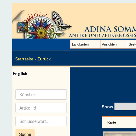
Landkarten
Ansichten
Seek
Startseite -
Zurück
Show
Karte