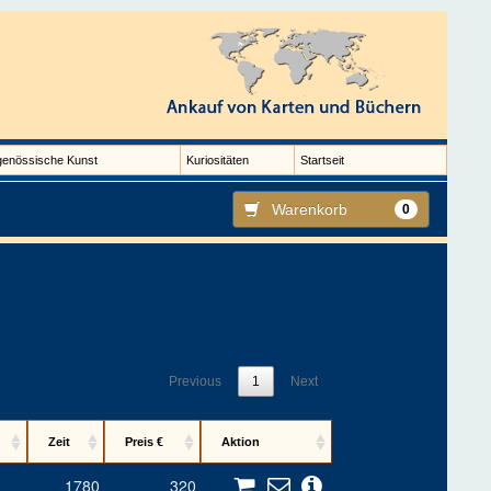
genössische Kunst
Kuriositäten
Startseit
Warenkorb
0
Previous
1
Next
Zeit
Preis €
Aktion
1780
320