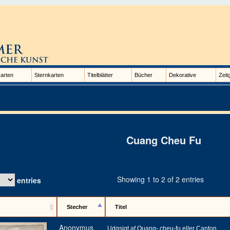
arten
Sternkarten
Titelblätter
Bücher
Dekorative
Zeit
Cuang Cheu Fu
Showing 1 to 2 of 2 entries
entries
Stecher
Titel
Anonymus
Udgsigt af Quang- cheu-fu eller Canton