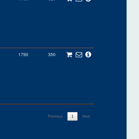
1790
350
Previous
1
Next