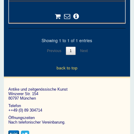
Showing 1 to 1 of 1 entries
Previous
1
Next
back to top
Antike und zeitgenössische Kunst
Winzerer Str. 154
80797 München
Telefon
++49 (0) 89 304714
Öffnungszeiten
Nach telefonischer Vereinbarung.