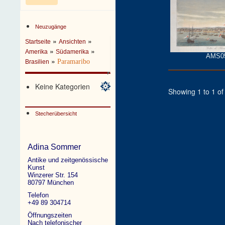
Neuzugänge
»
»
Startseite
Ansichten
»
»
Amerika
Südamerika
AMS0
»
Paramaribo
Brasilien
Keine Kategorien
Showing 1 to 1 of 
Stecherübersicht
Adina Sommer
Antike und zeitgenössische
Kunst
Winzerer Str. 154
80797 München
Telefon
+49 89 304714
Öffnungszeiten
Nach telefonischer