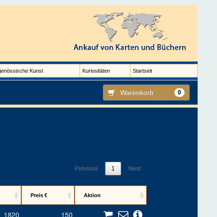
genössische Kunst
Kuriositäten
Startseit
Warenkorb
0
Previous
1
Next
Preis €
Aktion
1820
150