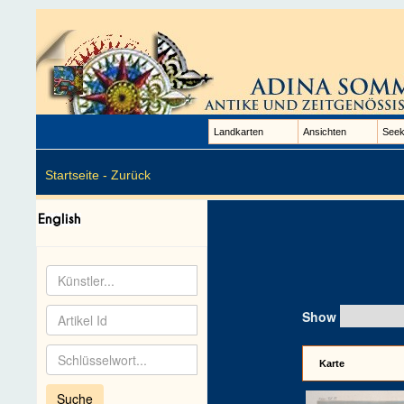
Landkarten
Ansichten
Seek
Startseite -
Zurück
Show
Karte