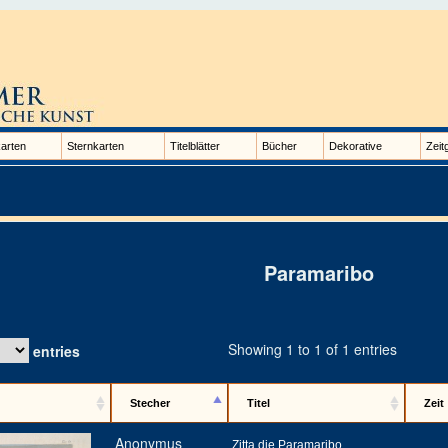
arten
Sternkarten
Titelblätter
Bücher
Dekorative
Zeit
Paramaribo
Showing 1 to 1 of 1 entries
entries
Stecher
Titel
Zeit
Anonymus
Zitta die Paramaribo