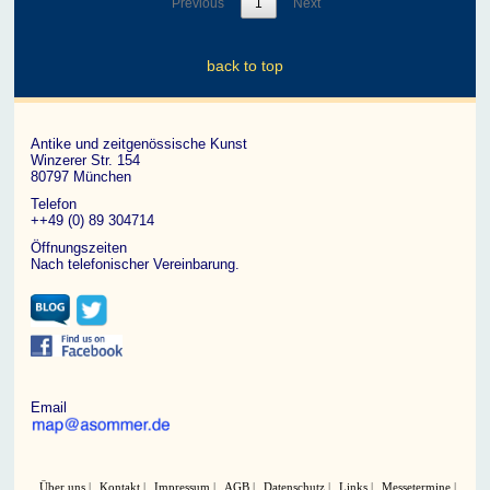
Previous
1
Next
back to top
Antike und zeitgenössische Kunst
Winzerer Str. 154
80797 München
Telefon
++49 (0) 89 304714
Öffnungszeiten
Nach telefonischer Vereinbarung.
Email
Über uns
Kontakt
Impressum
AGB
Datenschutz
Links
Messetermine