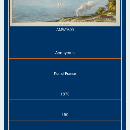
AMW0500
Anonymus
Port of France
1870
150