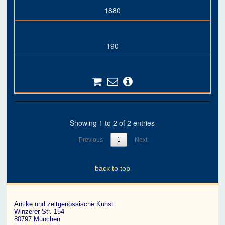
1880
190
Showing 1 to 2 of 2 entries
Previous
1
Next
back to top
Antike und zeitgenössische Kunst
Winzerer Str. 154
80797 München